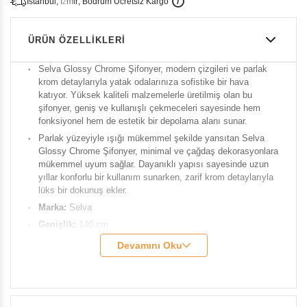
İ
İ
Ü
i
s
t
a
n
b
u
l
,
z
m
i
r
,
B
o
d
r
u
m
c
r
e
t
s
i
z
K
a
r
g
o
ÜRÜN ÖZELLIKLERI
Selva Glossy Chrome Şifonyer, modern çizgileri ve parlak
krom detaylarıyla yatak odalarınıza sofistike bir hava
katıyor. Yüksek kaliteli malzemelerle üretilmiş olan bu
şifonyer, geniş ve kullanışlı çekmeceleri sayesinde hem
fonksiyonel hem de estetik bir depolama alanı sunar.
Parlak yüzeyiyle ışığı mükemmel şekilde yansıtan Selva
Glossy Chrome Şifonyer, minimal ve çağdaş dekorasyonlara
mükemmel uyum sağlar. Dayanıklı yapısı sayesinde uzun
yıllar konforlu bir kullanım sunarken, zarif krom detaylarıyla
lüks bir dokunuş ekler.
Marka:
Selva
Genişlik:
140 cm
Derinlik:
50 cm
Devamını Oku
Çekmece Genişlik:
59 cm
Çekmece Derinlik:
40 cm
Çekmece Yükseklik:
12 cm