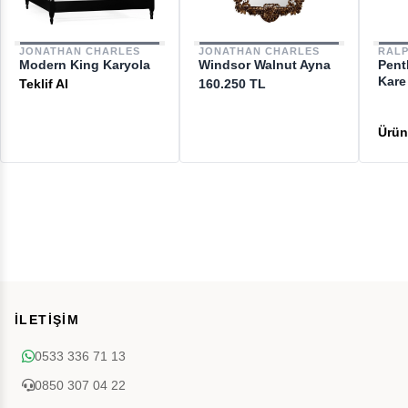
JONATHAN CHARLES
JONATHAN CHARLES
RAL
Modern King Karyola
Windsor Walnut Ayna
Pent
Kare 
Teklif Al
160.250 TL
İLETİŞİM
0533 336 71 13
0850 307 04 22