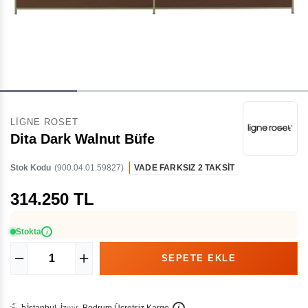
LIGNE ROSET
Dita Dark Walnut Büfe
Stok Kodu
(900.04.01.59827)
VADE FARKSIZ 2 TAKSİT
314.250 TL
Stokta
i
İ
İ
Ü