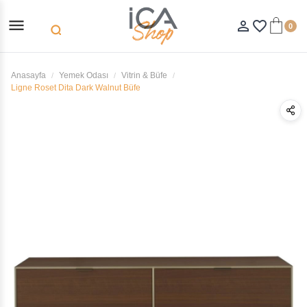
menu
person_outline
favorite_border
0
search
Anasayfa
Yemek Odası
Vitrin & Büfe
Ligne Roset Dita Dark Walnut Büfe