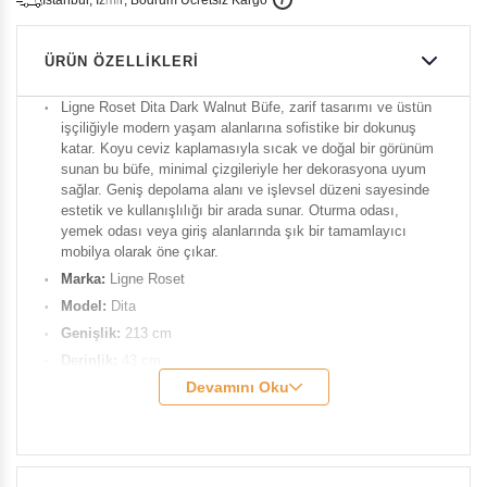
i
s
t
a
n
b
u
l
,
z
m
i
r
,
B
o
d
r
u
m
c
r
e
t
s
i
z
K
a
r
g
o
ÜRÜN ÖZELLIKLERI
Ligne Roset Dita Dark Walnut Büfe, zarif tasarımı ve üstün
işçiliğiyle modern yaşam alanlarına sofistike bir dokunuş
katar. Koyu ceviz kaplamasıyla sıcak ve doğal bir görünüm
sunan bu büfe, minimal çizgileriyle her dekorasyona uyum
sağlar. Geniş depolama alanı ve işlevsel düzeni sayesinde
estetik ve kullanışlılığı bir arada sunar. Oturma odası,
yemek odası veya giriş alanlarında şık bir tamamlayıcı
mobilya olarak öne çıkar.
Marka:
Ligne
Roset
Model:
Dita
Genişlik:
213 cm
Derinlik:
43 cm
Devamını Oku
Yükseklik:
40 cm
Renk:
Dark Walnut
Malzeme:
Masif ahşap, metal ayaklar.
Tasarımcı:
Pagnon & Pelhaître