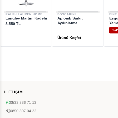
RALPH LAUREN HOME
FOSCARINI
FINE
Langley Martini Kadehi
Aplomb Sarkıt
Esqu
Aydınlatma
Yeme
8.550 TL
%4
İLETİŞİM
0533 336 71 13
0850 307 04 22