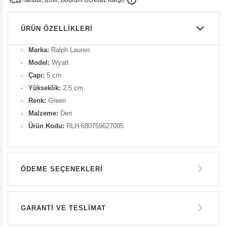
i
s
t
a
n
b
u
l
,
z
m
i
r
,
B
o
d
r
u
m
c
r
e
t
s
i
z
K
a
r
g
o
ÜRÜN ÖZELLIKLERI
Marka:
Ralph
Lauren
Model:
Wyatt
Çapı:
5
cm
Yükseklik:
2.5 cm
Renk:
Green
Malzeme:
Deri
Ürün Kodu:
RLH-680759627005
ÖDEME SEÇENEKLERI
Havale ile Ödeme
GARANTİ VE TESLİMAT
8.550 TL