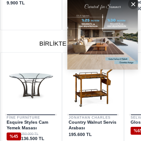
×
Sönd
9.900 TL
9.950 TL
5.25
BIRLIKTE ALINANLAR
FINE FURNITURE
JONATHAN CHARLES
SELV
Esquire Styles Cam
Country Walnut Servis
Glos
Yemek Masası
Arabası
%6
250.000 TL
195.600 TL
%45
136.500 TL