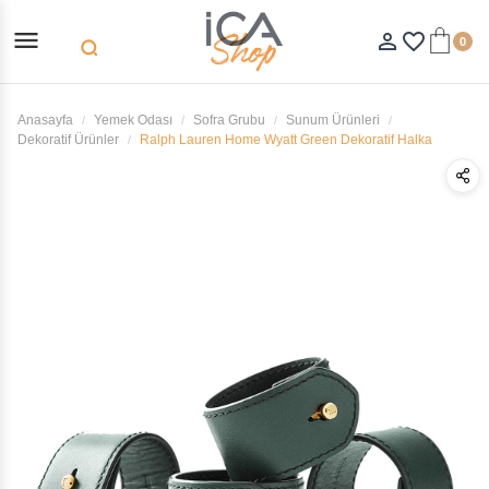
menu
person_outline
favorite_border
0
search
Anasayfa
Yemek Odası
Sofra Grubu
Sunum Ürünleri
Dekoratif Ürünler
Ralph Lauren Home Wyatt Green Dekoratif Halka