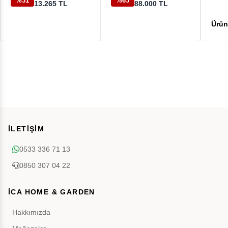
%31
%65
13.265 TL
88.000 TL
İLETİŞİM
0533 336 71 13
0850 307 04 22
İCA HOME & GARDEN
Hakkımızda