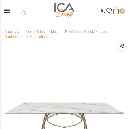
menu
person_outline
favorite_border
0
search
Anasayfa
Yemek Odası
Masa
Dikdörtgen Yemek Masası
Bontempi Louis Calacatta Masa