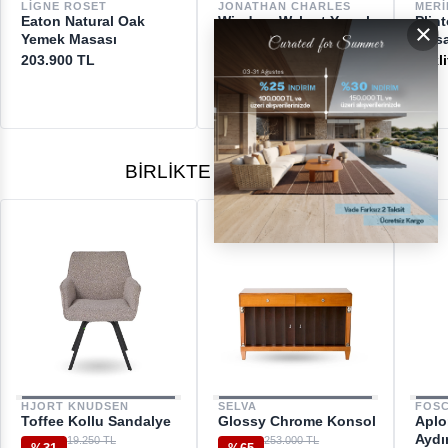
DESTEK
LIGNE ROSET
JONATHAN CHARLES
MERI
Eaton Natural Oak
Windsor Walnut Yemek
Plin
×
[email protected]
Yemek Masası
Masası
Mas
203.900 TL
629.150 TL
Tekli
BIRLIKTE ALINANLAR
HJORT KNUDSEN
SELVA
FOSC
Toffee Kollu Sandalye
Glossy Chrome Konsol
Aplo
Aydı
19.250 TL
253.000 TL