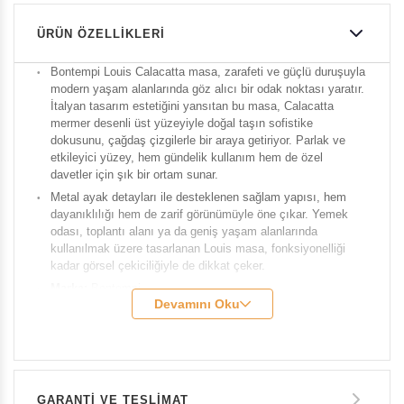
ÜRÜN ÖZELLIKLERI
Bontempi Louis Calacatta masa, zarafeti ve güçlü duruşuyla
modern yaşam alanlarında göz alıcı bir odak noktası yaratır.
İtalyan tasarım estetiğini yansıtan bu masa, Calacatta
mermer desenli üst yüzeyiyle doğal taşın sofistike
dokusunu, çağdaş çizgilerle bir araya getiriyor. Parlak ve
etkileyici yüzey, hem gündelik kullanım hem de özel
davetler için şık bir ortam sunar.
Metal ayak detayları ile desteklenen sağlam yapısı, hem
dayanıklılığı hem de zarif görünümüyle öne çıkar. Yemek
odası, toplantı alanı ya da geniş yaşam alanlarında
kullanılmak üzere tasarlanan Louis masa, fonksiyonelliği
kadar görsel çekiciliğiyle de dikkat çeker.
Marka:
Bontempi
Devamını Oku
Model:
Louis
Genişlik:
300 cm
Derinlik:
120 cm
Yükseklik:
75 cm
GARANTİ VE TESLİMAT
Renk:
Gold ayak, tabla glossy calacatta supreme