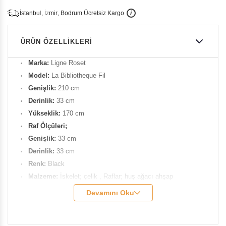
İ
İ
Ü
i
s
t
a
n
b
u
l
,
z
m
i
r
,
B
o
d
r
u
m
c
r
e
t
s
i
z
K
a
r
g
o
ÜRÜN ÖZELLIKLERI
Marka:
Ligne Roset
Model:
La Bibliotheque Fil
Genişlik:
210 cm
Derinlik:
33 cm
Yükseklik:
170 cm
Raf Ölçüleri;
Genişlik:
33 cm
Derinlik:
33 cm
Renk:
Black
Malzeme:
İskelet; çelik , Raflar; huş ağacı ahşap
Tasarımcı:
Pierre Paulin
Devamını Oku
Ürün Kodu:
LR-19980302
Raf başına tavsiye edilen yük 25 kg’dır.