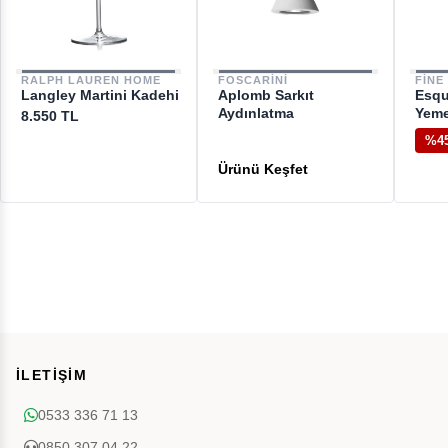
RALPH LAUREN HOME
FOSCARINI
FINE
Langley Martini Kadehi
Aplomb Sarkıt
Esqu
Aydınlatma
Yeme
8.550 TL
%4
İLETİŞİM
0533 336 71 13
0850 307 04 22