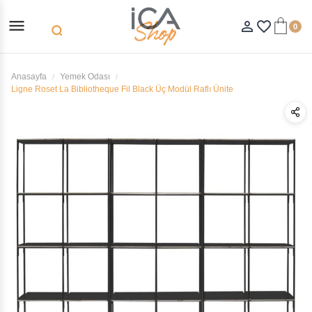
menu
person_outline
favorite_border
0
search
Anasayfa
Yemek Odası
Ligne Roset La Bibliotheque Fil Black Üç Modül Raflı Ünite