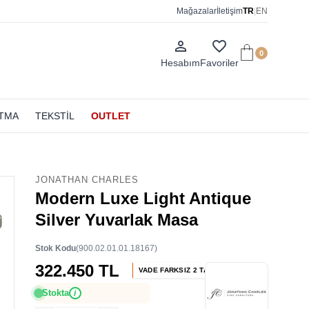
Mağazalar
İletişim
TR
|
EN
person_outline
favorite_border
0
Hesabım
Favoriler
ATMA
TEKSTİL
OUTLET
JONATHAN CHARLES
Modern Luxe Light Antique
Silver Yuvarlak Masa
Stok Kodu
(900.02.01.01.18167)
322.450 TL
VADE FARKSIZ 2 TAKSİT
Stokta
i