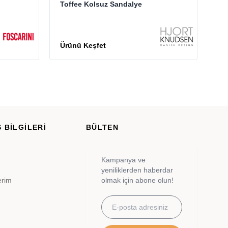
Toffee Kolsuz Sandalye
Qu
Ta
%
 BİLGİLERİ
BÜLTEN
Kampanya ve
yeniliklerden haberdar
erim
olmak için abone olun!