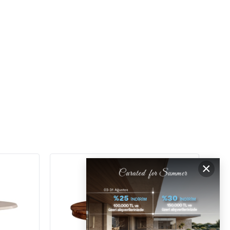
GERİ ÖDEMELER
DESTEK
[email protected]
×