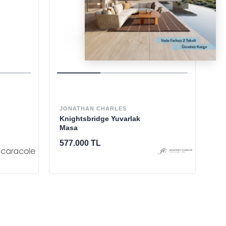
BE
Se
JONATHAN CHARLES
Ma
Knightsbridge Yuvarlak
Masa
Tek
577.000 TL