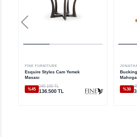
FINE FURNITURE
JONATH
Esquire Styles Cam Yemek
Bucking
Masası
Mahogan
Masa
249.100 TL
4
%45
%30
136.500 TL
3