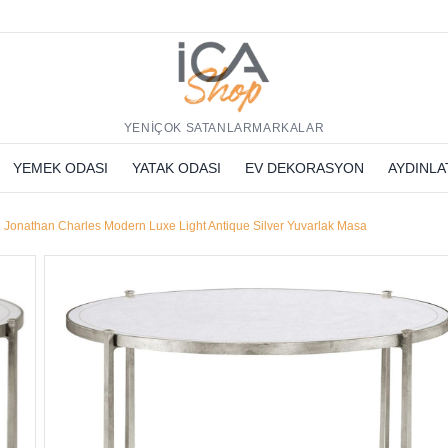
h
YENİ
ÇOK SATANLAR
MARKALAR
YEMEK ODASI
YATAK ODASI
EV DEKORASYON
AYDINL
Jonathan Charles Modern Luxe Light Antique Silver Yuvarlak Masa