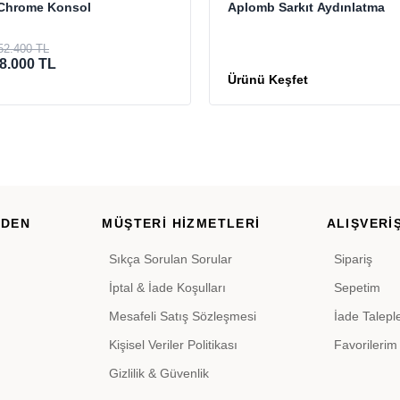
Chrome Konsol
Aplomb Sarkıt Aydınlatma
52.400 TL
8.000 TL
RDEN
MÜŞTERİ HİZMETLERİ
ALIŞVERİŞ
Sıkça Sorulan Sorular
Sipariş
İptal & İade Koşulları
Sepetim
Mesafeli Satış Sözleşmesi
İade Talepl
Kişisel Veriler Politikası
Favorilerim
Gizlilik & Güvenlik