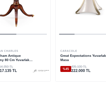
AN CHARLES
CARACOLE
ham Antique
Great Expectations Yuvarlak
y 80 Cm Yuvarlak
Masa
54.350 TL
405.100 TL
%45
17.135 TL
222.000 TL