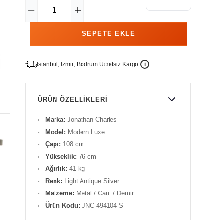
İ
İ
Ü
i
s
t
a
n
b
u
l
,
z
m
i
r
,
B
o
d
r
u
m
c
r
e
t
s
i
z
K
a
r
g
o
ÜRÜN ÖZELLIKLERI
Marka:
Jonathan Charles
Model:
Modern Luxe
Çapı:
108 cm
Yükseklik:
76 cm
Ağırlık:
41 kg
Renk:
Light Antique Silver
Malzeme:
Metal / Cam / Demir
Ürün Kodu:
JNC-494104-S