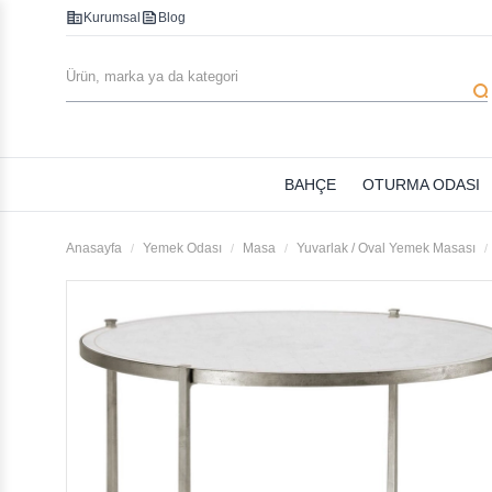
corporate_fare
feed
Kurumsal
Blog
searc
BAHÇE
OTURMA ODASI
Anasayfa
Yemek Odası
Masa
Yuvarlak / Oval Yemek Masası