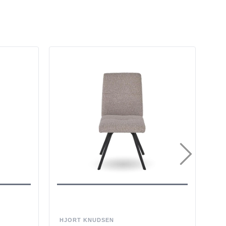
HJORT KNUDSEN
FI