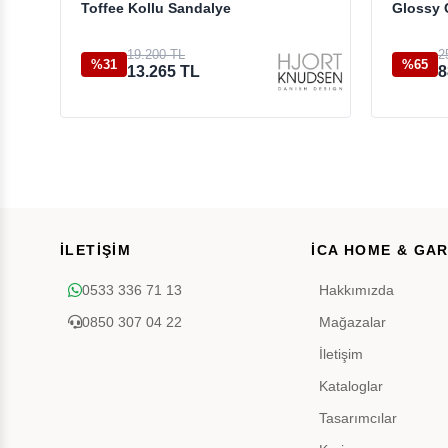
Toffee Kollu Sandalye
Glossy 
19.200 TL
2
%31
%65
13.265 TL
8
İLETİŞİM
İCA HOME & GA
0533 336 71 13
Hakkımızda
0850 307 04 22
Mağazalar
İletişim
Kataloglar
Tasarımcılar