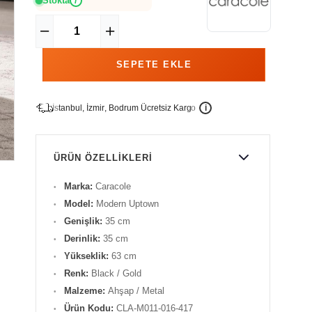
Stokta
i
İ
İ
Ü
i
s
t
a
n
b
u
l
,
z
m
i
r
,
B
o
d
r
u
m
c
r
e
t
s
i
z
K
a
r
g
o
ÜRÜN ÖZELLIKLERI
Marka:
Caracole
Model:
Modern Uptown
Genişlik:
35 cm
Derinlik:
35 cm
Yükseklik:
63 cm
Renk:
Black / Gold
Malzeme:
Ahşap / Metal
Ürün Kodu:
CLA-M011-016-417