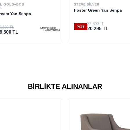
LL GOLD+BOB
STEVE SILVER
S
Foster Green Yan Sehpa
ream Yan Sehpa
32.300 TL
%37
0.350 TL
20.295 TL
9.500 TL
BIRLIKTE ALINANLAR