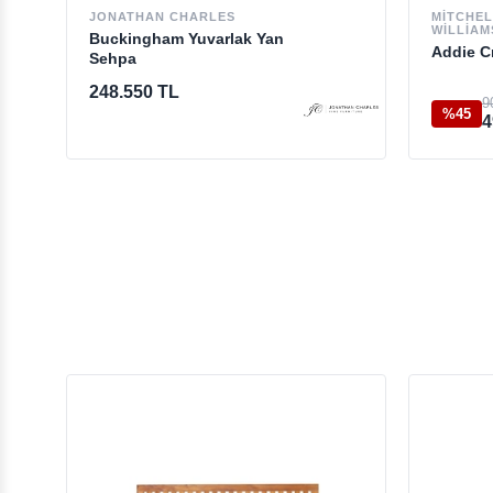
JONATHAN CHARLES
MITCHE
WILLIAM
Buckingham Yuvarlak Yan
Addie C
Sehpa
248.550 TL
9
%45
4