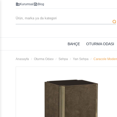
corporate_fare
feed
Kurumsal
Blog
searc
BAHÇE
OTURMA ODASI
Anasayfa
Oturma Odası
Sehpa
Yan Sehpa
Caracole Moder