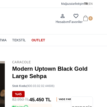
Mağazalar
İletişim
TR
|
EN
person_outline
favorite_border
0
Hesabım
Favoriler
ATMA
TEKSTİL
OUTLET
CARACOLE
Modern Uptown Black Gold
Large Sehpa
Stok Kodu
(900.03.02.02.44606)
%45
45.450 TL
82.950 TL
VADE FARKSIZ 2 TAKSİT