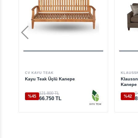
CV KAYU TEAK
KLAUSS
Kayu Teak Üçlü Kanepe
Klaussn
Kanepe
121.800 TL
1
%45
%42
66.750 TL
8