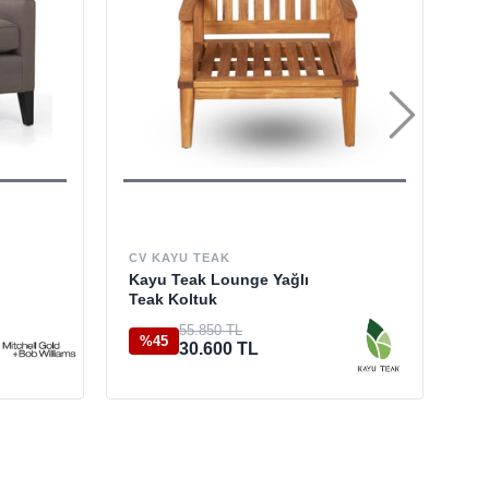
CV KAYU TEAK
CA
Kayu Teak Lounge Yağlı
Tu
Teak Koltuk
55.850 TL
%45
%
30.600 TL