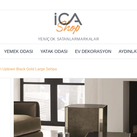
h
YENİ
ÇOK SATANLAR
MARKALAR
YEMEK ODASI
YATAK ODASI
EV DEKORASYON
AYDINL
n Uptown Black Gold Large Sehpa