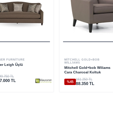
NER FURNITURE
MITCHELL GOLD+BOB
WILLIAMS
er Leigh Üçlü
Mitchell Gold+bob Wiliams
Cara Charcoal Koltuk
49.750 TL
161.250 TL
7.000 TL
%45
88.350 TL