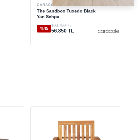
Jc
CARACOLE
Se
The Sandbox Tuxedo Black
Yan Sehpa
25
103.750 TL
%45
56.850 TL