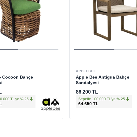
APPLEBEE
e Cocoon Bahçe
Apple Bee Antigua Bahçe
si
Sandalyesi
L
86.200 TL
0.000 TL'ye % 25
Sepette 100.000 TL'ye % 25
L
64.650 TL