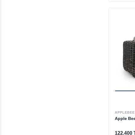
Daybed
Masa
Sandalye
Dinlenme Koltuğu
Sehpa
Bahçe Mobilyası
APPLEBEE
Apple Bee
122.400 