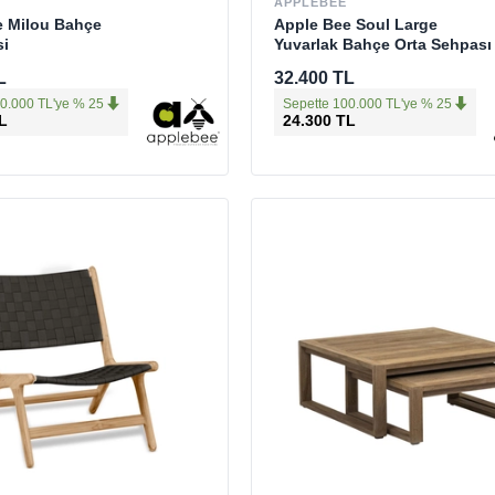
APPLEBEE
e Milou Bahçe
Apple Bee Soul Large
si
Yuvarlak Bahçe Orta Sehpası
L
32.400 TL
0.000 TL'ye % 25
Sepette 100.000 TL'ye % 25
L
24.300 TL