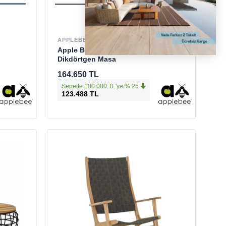
APPLEBEE
Apple Bee Antigua Teak
Dikdörtgen Masa
164.650 TL
Sepette 100.000 TL'ye % 25
123.488 TL