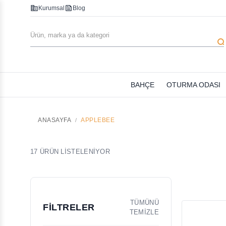
corporate_fare
feed
Kurumsal
Blog
searc
BAHÇE
OTURMA ODASI
ANASAYFA
APPLEBEE
17 ÜRÜN LİSTELENİYOR
TÜMÜNÜ
FİLTRELER
TEMİZLE