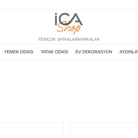
h
YENİ
ÇOK SATANLAR
MARKALAR
YEMEK ODASI
YATAK ODASI
EV DEKORASYON
AYDINL