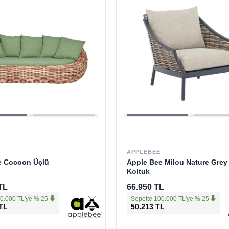
APPLEBEE
e Cocoon Üçlü
Apple Bee Milou Nature Grey
Koltuk
TL
66.950 TL
0.000 TL'ye % 25
Sepette 100.000 TL'ye % 25
 TL
50.213 TL