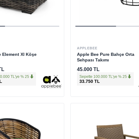
APPLEBEE
 Element Xl Köşe
Apple Bee Pure Bahçe Orta
Sehpası Takımı
TL
45.000 TL
0.000 TL'ye % 25
Sepette 100.000 TL'ye % 25
L
33.750 TL