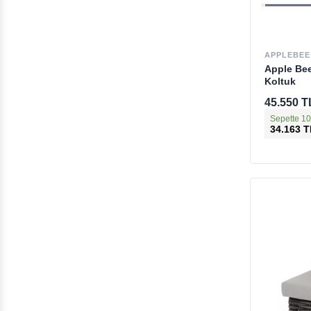
APPLEBEE
Apple Bee
Koltuk
45.550 T
Sepette 10
34.163 T