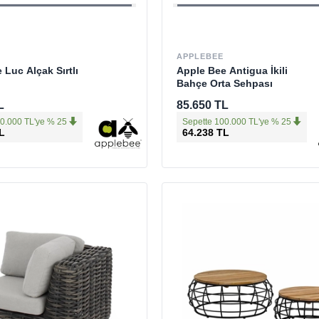
APPLEBEE
 Luc Alçak Sırtlı
Apple Bee Antigua İkili
Bahçe Orta Sehpası
L
85.650 TL
0.000 TL'ye % 25
Sepette 100.000 TL'ye % 25
L
64.238 TL