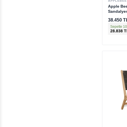
APPLEBEE
Apple Be
Sandalye
38.450 T
Sepette 10
28.838 T