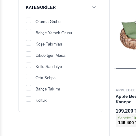
KATEGORILER
Oturma Grubu
Bahçe Yemek Grubu
Köşe Takımları
Dikdörtgen Masa
Kollu Sandalye
Orta Sehpa
Bahçe Takımı
APPLEBEE
Apple Be
Koltuk
Kanepe
199.200 
Koltuk & Kanepe
Sepette 10
149.400
İkili Kanepe
Üçlü Kanepe