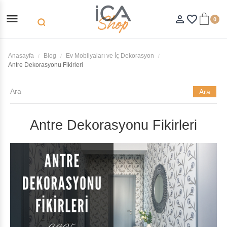
menu
person_outline
favorite_border
0
search
Anasayfa
Blog
Ev Mobilyaları ve İç Dekorasyon
Antre Dekorasyonu Fikirleri
Ara
Antre Dekorasyonu Fikirleri