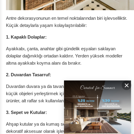
Antre dekorasyonunun en temel noktalarından biri işlevselliktir.
Küçük detaylarla yaşam kolaylaştırılabilir:
1. Kapaklı Dolaplar:
Ayakkabı, çanta, anahtar gibi gündelik eşyaları saklayan
dolaplar dağınıklığı ortadan kaldırır. Yerden yüksek modeller
altına ayakkabı koyma alanı da bırakır.
2. Duvardan Tasarruf:
×
Duvardan duvara ya da tavana kadar uzanan raf sistemleri,
küçük objeleri yerleştirmek için idealdir. Üst raflar sezon dışı
ürünler, alt raflar sık kullanılan eşyalar için düzenlenebilir.
3. Sepet ve Kutular:
Ahşap kutular ya da kumaş sepetler hem saklama hem de
dekoratif aksesuar olarak işlev görür. Herkesin kendi sepetini