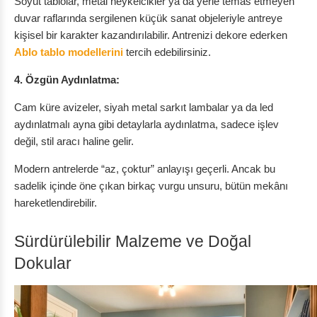
Soyut tablolar, metal heykelcikler ya da yerle temas etmeyen
duvar raflarında sergilenen küçük sanat objeleriyle antreye
kişisel bir karakter kazandırılabilir. Antrenizi dekore ederken
Ablo tablo modellerini
tercih edebilirsiniz.
4. Özgün Aydınlatma:
Cam küre avizeler, siyah metal sarkıt lambalar ya da led
aydınlatmalı ayna gibi detaylarla aydınlatma, sadece işlev
değil, stil aracı haline gelir.
Modern antrelerde “az, çoktur” anlayışı geçerli. Ancak bu
sadelik içinde öne çıkan birkaç vurgu unsuru, bütün mekânı
hareketlendirebilir.
Sürdürülebilir Malzeme ve Doğal
Dokular