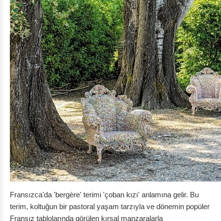
Fransızca'da 'bergère' terimi 'çoban kızı' anlamına gelir. Bu
terim, koltuğun bir pastoral yaşam tarzıyla ve dönemin popüler
Fransız tablolarında görülen kırsal manzaralarla