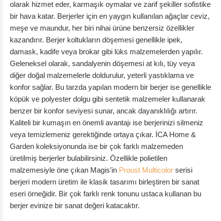
olarak hizmet eder, karmaşık oymalar ve zarif şekiller sofistike
bir hava katar. Berjerler için en yaygın kullanılan ağaçlar ceviz,
meşe ve maundur, her biri nihai ürüne benzersiz özellikler
kazandırır. Berjer koltukların döşemesi genellikle ipek,
damask, kadife veya brokar gibi lüks malzemelerden yapılır.
Geleneksel olarak, sandalyenin döşemesi at kılı, tüy veya
diğer doğal malzemelerle doldurulur, yeterli yastıklama ve
konfor sağlar. Bu tarzda yapılan modern bir berjer ise genellikle
köpük ve polyester dolgu gibi sentetik malzemeler kullanarak
benzer bir konfor seviyesi sunar, ancak dayanıklılığı artırır.
Kaliteli bir kumaşın en önemli avantajı ise berjerinizi silmeniz
veya temizlemeniz gerektiğinde ortaya çıkar. İCA Home &
Garden koleksiyonunda ise bir çok farklı malzemeden
üretilmiş berjerler bulabilirsiniz. Özellikle polietilen
malzemesiyle öne çıkan Magis’in
Proust Multicolor
serisi
berjeri modern üretim ile klasik tasarımı birleştiren bir sanat
eseri örneğidir. Bir çok farklı renk tonunu ustaca kullanan bu
berjer evinize bir sanat değeri katacaktır.