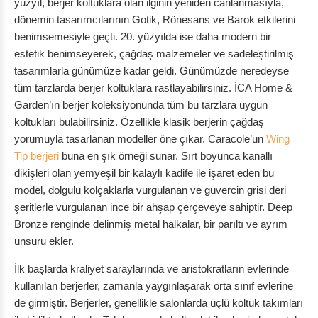
yüzyıl, berjer koltuklara olan ilginin yeniden canlanmasıyla,
dönemin tasarımcılarının Gotik, Rönesans ve Barok etkilerini
benimsemesiyle geçti. 20. yüzyılda ise daha modern bir
estetik benimseyerek, çağdaş malzemeler ve sadeleştirilmiş
tasarımlarla günümüze kadar geldi. Günümüzde neredeyse
tüm tarzlarda berjer koltuklara rastlayabilirsiniz. İCA Home &
Garden’ın berjer koleksiyonunda tüm bu tarzlara uygun
koltukları bulabilirsiniz. Özellikle klasik berjerin çağdaş
yorumuyla tasarlanan modeller öne çıkar. Caracole’un
Wing
Tip berjeri
buna en şık örneği sunar. Sırt boyunca kanallı
dikişleri olan yemyeşil bir kalaylı kadife ile işaret eden bu
model, dolgulu kolçaklarla vurgulanan ve güvercin grisi deri
şeritlerle vurgulanan ince bir ahşap çerçeveye sahiptir. Deep
Bronze renginde delinmiş metal halkalar, bir parıltı ve ayrım
unsuru ekler.
İlk başlarda kraliyet saraylarında ve aristokratların evlerinde
kullanılan berjerler, zamanla yaygınlaşarak orta sınıf evlerine
de girmiştir. Berjerler, genellikle salonlarda üçlü koltuk takımları