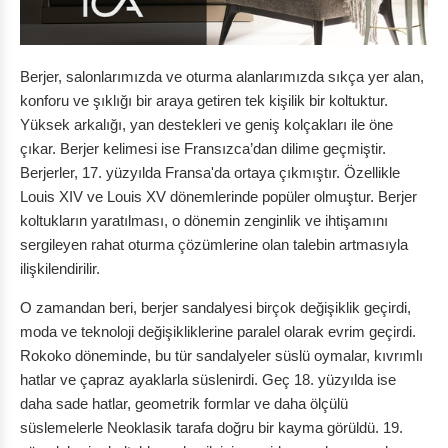
Berjer, salonlarımızda ve oturma alanlarımızda sıkça yer alan,
konforu ve şıklığı bir araya getiren tek kişilik bir koltuktur.
Yüksek arkalığı, yan destekleri ve geniş kolçakları ile öne
çıkar. Berjer kelimesi ise Fransızca’dan dilime geçmiştir.
Berjerler, 17. yüzyılda Fransa'da ortaya çıkmıştır. Özellikle
Louis XIV ve Louis XV dönemlerinde popüler olmuştur. Berjer
koltukların yaratılması, o dönemin zenginlik ve ihtişamını
sergileyen rahat oturma çözümlerine olan talebin artmasıyla
ilişkilendirilir.
O zamandan beri, berjer sandalyesi birçok değişiklik geçirdi,
moda ve teknoloji değişikliklerine paralel olarak evrim geçirdi.
Rokoko döneminde, bu tür sandalyeler süslü oymalar, kıvrımlı
hatlar ve çapraz ayaklarla süslenirdi. Geç 18. yüzyılda ise
daha sade hatlar, geometrik formlar ve daha ölçülü
süslemelerle Neoklasik tarafa doğru bir kayma görüldü. 19.