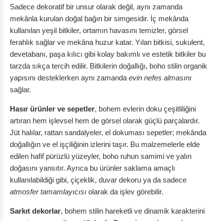
Sadece dekoratif bir unsur olarak değil, aynı zamanda
mekânla kurulan doğal bağın bir simgesidir. İç mekânda
kullanılan yeşil bitkiler, ortamın havasını temizler, görsel
ferahlık sağlar ve mekâna huzur katar. Yılan bitkisi, sukulent,
devetabanı, paşa kılıcı gibi kolay bakımlı ve estetik bitkiler bu
tarzda sıkça tercih edilir. Bitkilerin doğallığı, boho stilin organik
yapısını desteklerken aynı zamanda
evin nefes almasını
sağlar.
Hasır ürünler ve sepetler
, bohem evlerin doku çeşitliliğini
artıran hem işlevsel hem de görsel olarak güçlü parçalardır.
Jüt halılar, rattan sandalyeler, el dokuması sepetler; mekânda
doğallığın ve el işçiliğinin izlerini taşır. Bu malzemelerle elde
edilen hafif pürüzlü yüzeyler, boho ruhun samimi ve yalın
doğasını yansıtır. Ayrıca bu ürünler saklama amaçlı
kullanılabildiği gibi, çiçeklik, duvar dekoru ya da sadece
atmosfer tamamlayıcısı
olarak da işlev görebilir.
Sarkıt dekorlar
, bohem stilin hareketli ve dinamik karakterini