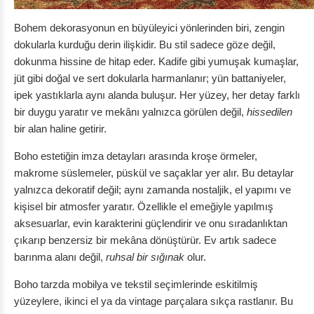
Bohem dekorasyonun en büyüleyici yönlerinden biri, zengin
dokularla kurduğu derin ilişkidir. Bu stil sadece göze değil,
dokunma hissine de hitap eder. Kadife gibi yumuşak kumaşlar,
jüt gibi doğal ve sert dokularla harmanlanır; yün battaniyeler,
ipek yastıklarla aynı alanda buluşur. Her yüzey, her detay farklı
bir duygu yaratır ve mekânı yalnızca görülen değil,
hissedilen
bir alan haline getirir.
Boho estetiğin imza detayları arasında kroşe örmeler,
makrome süslemeler, püskül ve saçaklar yer alır. Bu detaylar
yalnızca dekoratif değil; aynı zamanda nostaljik, el yapımı ve
kişisel bir atmosfer yaratır. Özellikle el emeğiyle yapılmış
aksesuarlar, evin karakterini güçlendirir ve onu sıradanlıktan
çıkarıp benzersiz bir mekâna dönüştürür. Ev artık sadece
barınma alanı değil,
ruhsal bir sığınak
olur.
Boho tarzda mobilya ve tekstil seçimlerinde eskitilmiş
yüzeylere, ikinci el ya da vintage parçalara sıkça rastlanır. Bu