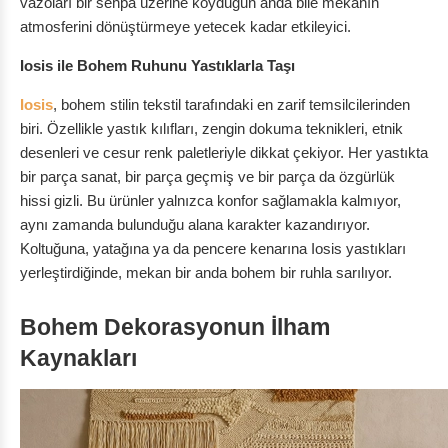
vazoları bir sehpa üzerine koyduğun anda bile mekânın
atmosferini dönüştürmeye yetecek kadar etkileyici.
Iosis ile Bohem Ruhunu Yastıklarla Taşı
Iosis
, bohem stilin tekstil tarafındaki en zarif temsilcilerinden
biri. Özellikle yastık kılıfları, zengin dokuma teknikleri, etnik
desenleri ve cesur renk paletleriyle dikkat çekiyor. Her yastıkta
bir parça sanat, bir parça geçmiş ve bir parça da özgürlük
hissi gizli. Bu ürünler yalnızca konfor sağlamakla kalmıyor,
aynı zamanda bulunduğu alana karakter kazandırıyor.
Koltuğuna, yatağına ya da pencere kenarına Iosis yastıkları
yerleştirdiğinde, mekan bir anda bohem bir ruhla sarılıyor.
Bohem Dekorasyonun İlham
Kaynakları