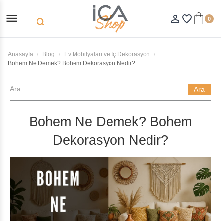
menu
person_outline
favorite_border
0
search
Anasayfa
Blog
Ev Mobilyaları ve İç Dekorasyon
Bohem Ne Demek? Bohem Dekorasyon Nedir?
Ara
Bohem Ne Demek? Bohem
Dekorasyon Nedir?