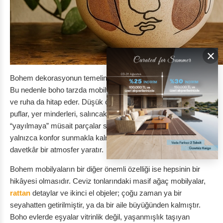
×
Bohem dekorasyonun temelinde
rahatlık ve kişisel bağ
yatar.
Bu nedenle boho tarzda mobilyalar sadece göze değil, bedene
ve ruha da hitap eder. Düşük oturumlu şezlonglar, büyük
puflar, yer minderleri, salıncak koltuklar ve hamaklar gibi
“yayılmaya” müsait parçalar sıklıkla tercih edilir. Bu mobilyalar
yalnızca konfor sunmakla kalmaz, aynı zamanda sıcak ve
davetkâr bir atmosfer yaratır.
Bohem mobilyaların bir diğer önemli özelliği ise hepsinin bir
hikâyesi olmasıdır. Ceviz tonlarındaki masif ağaç mobilyalar,
rattan
detaylar ve ikinci el objeler; çoğu zaman ya bir
seyahatten getirilmiştir, ya da bir aile büyüğünden kalmıştır.
Boho evlerde eşyalar vitrinlik değil, yaşanmışlık taşıyan