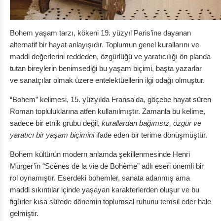
Bohem yaşam tarzı, kökeni 19. yüzyıl Paris’ine dayanan
alternatif bir hayat anlayışıdır. Toplumun genel kurallarını ve
maddi değerlerini reddeden, özgürlüğü ve yaratıcılığı ön planda
tutan bireylerin benimsediği bu yaşam biçimi, başta yazarlar
ve sanatçılar olmak üzere entelektüellerin ilgi odağı olmuştur.
“Bohem” kelimesi, 15. yüzyılda Fransa'da, göçebe hayat süren
Roman topluluklarına atfen kullanılmıştır. Zamanla bu kelime,
sadece bir etnik grubu değil,
kurallardan bağımsız, özgür ve
yaratıcı bir yaşam biçimini
ifade eden bir terime dönüşmüştür.
Bohem kültürün modern anlamda şekillenmesinde Henri
Murger’in “Scènes de la vie de Bohème” adlı eseri önemli bir
rol oynamıştır. Eserdeki bohemler, sanata adanmış ama
maddi sıkıntılar içinde yaşayan karakterlerden oluşur ve bu
figürler kısa sürede dönemin toplumsal ruhunu temsil eder hale
gelmiştir.