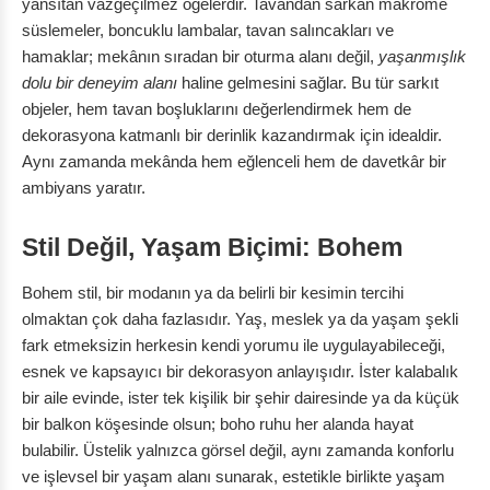
yansıtan vazgeçilmez öğelerdir. Tavandan sarkan makrome
süslemeler, boncuklu lambalar, tavan salıncakları ve
hamaklar; mekânın sıradan bir oturma alanı değil,
yaşanmışlık
dolu bir deneyim alanı
haline gelmesini sağlar. Bu tür sarkıt
objeler, hem tavan boşluklarını değerlendirmek hem de
dekorasyona katmanlı bir derinlik kazandırmak için idealdir.
Aynı zamanda mekânda hem eğlenceli hem de davetkâr bir
ambiyans yaratır.
Stil Değil, Yaşam Biçimi: Bohem
Bohem stil, bir modanın ya da belirli bir kesimin tercihi
olmaktan çok daha fazlasıdır. Yaş, meslek ya da yaşam şekli
fark etmeksizin herkesin kendi yorumu ile uygulayabileceği,
esnek ve kapsayıcı bir dekorasyon anlayışıdır. İster kalabalık
bir aile evinde, ister tek kişilik bir şehir dairesinde ya da küçük
bir balkon köşesinde olsun; boho ruhu her alanda hayat
bulabilir. Üstelik yalnızca görsel değil, aynı zamanda konforlu
ve işlevsel bir yaşam alanı sunarak, estetikle birlikte yaşam