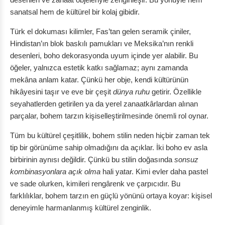
sanatsal hem de kültürel bir kolaj gibidir.
Türk el dokuması kilimler, Fas’tan gelen seramik çiniler,
Hindistan’ın blok baskılı pamukları ve Meksika’nın renkli
desenleri, boho dekorasyonda uyum içinde yer alabilir. Bu
öğeler, yalnızca estetik katkı sağlamaz; aynı zamanda
mekâna anlam katar. Çünkü her obje, kendi kültürünün
hikâyesini taşır ve eve bir çeşit
dünya ruhu
getirir. Özellikle
seyahatlerden getirilen ya da yerel zanaatkârlardan alınan
parçalar, bohem tarzın kişiselleştirilmesinde önemli rol oynar.
Tüm bu kültürel çeşitlilik, bohem stilin neden hiçbir zaman tek
tip bir görünüme sahip olmadığını da açıklar. İki boho ev asla
birbirinin aynısı değildir. Çünkü bu stilin doğasında
sonsuz
kombinasyonlara açık olma
hali yatar. Kimi evler daha pastel
ve sade olurken, kimileri rengârenk ve çarpıcıdır. Bu
farklılıklar, bohem tarzın en güçlü yönünü ortaya koyar:
kişisel
deneyimle harmanlanmış kültürel zenginlik.