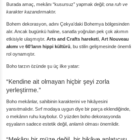
Burada amaç, mekânı “kusursuz” yapmak değil;
ona ruh ve
karakter kazandırmaktır.
Bohem dekorasyon, adını Çekya’daki Bohemya bölgesinden
alır. Ancak bugünkü haline, sanatla yoğrulan pek çok akımın
etkisiyle ulaşmıştır.
Arts and Crafts hareketi
,
Art Nouveau
akımı
ve
60’ların hippi kültürü
, bu stilin gelişmesinde önemli
rol oynamıştır.
Boho tarzın özünde şu üç ilke yatar:
“Kendine ait olmayan hiçbir şeyi zorla
yerleştirme.”
Boho mekânlar, sahibinin karakterini ve hikâyesini
yansıtmalıdır. Sırf modaya uygun diye bir parça eklendiğinde,
o mekânın ruhu kaybolur. O yüzden boho dekorasyonda
eşyaların sadece estetik değil,
anlamlı
olması önemlidir.
“Mekânı bir müze değil, bir hikâye anlatıcısı