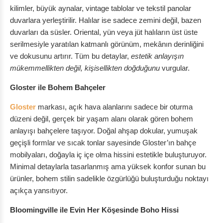
kilimler, büyük aynalar, vintage tablolar ve tekstil panolar
duvarlara yerleştirilir. Halılar ise sadece zemini değil, bazen
duvarları da süsler. Oriental, yün veya jüt halıların üst üste
serilmesiyle yaratılan katmanlı görünüm, mekânın derinliğini
ve dokusunu artırır. Tüm bu detaylar,
estetik anlayışın
mükemmellikten değil, kişisellikten doğduğunu
vurgular.
Gloster ile Bohem Bahçeler
Gloster
markası, açık hava alanlarını sadece bir oturma
düzeni değil, gerçek bir yaşam alanı olarak gören bohem
anlayışı bahçelere taşıyor. Doğal ahşap dokular, yumuşak
geçişli formlar ve sıcak tonlar sayesinde Gloster’ın bahçe
mobilyaları, doğayla iç içe olma hissini estetikle buluşturuyor.
Minimal detaylarla tasarlanmış ama yüksek konfor sunan bu
ürünler, bohem stilin sadelikle özgürlüğü buluşturduğu noktayı
açıkça yansıtıyor.
Bloomingville ile Evin Her Köşesinde Boho Hissi