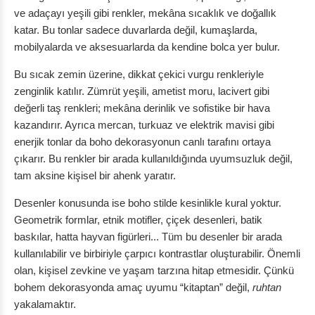
ve adaçayı yeşili gibi renkler, mekâna sıcaklık ve doğallık
katar. Bu tonlar sadece duvarlarda değil, kumaşlarda,
mobilyalarda ve aksesuarlarda da kendine bolca yer bulur.
Bu sıcak zemin üzerine, dikkat çekici vurgu renkleriyle
zenginlik katılır. Zümrüt yeşili, ametist moru, lacivert gibi
değerli taş renkleri; mekâna derinlik ve sofistike bir hava
kazandırır. Ayrıca mercan, turkuaz ve elektrik mavisi gibi
enerjik tonlar da boho dekorasyonun canlı tarafını ortaya
çıkarır. Bu renkler bir arada kullanıldığında uyumsuzluk değil,
tam aksine kişisel bir ahenk yaratır.
Desenler konusunda ise boho stilde kesinlikle kural yoktur.
Geometrik formlar, etnik motifler, çiçek desenleri, batik
baskılar, hatta hayvan figürleri... Tüm bu desenler bir arada
kullanılabilir ve birbiriyle çarpıcı kontrastlar oluşturabilir. Önemli
olan, kişisel zevkine ve yaşam tarzına hitap etmesidir. Çünkü
bohem dekorasyonda amaç uyumu “kitaptan” değil,
ruhtan
yakalamaktır.