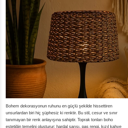
Bohem dekorasyonun ruhunu en güçlü şekilde hissettiren
unsurlardan biri hiç şüphesiz ki renktir. Bu stil, cesur ve sınır
tanımayan bir renk anlayışına sahiptir. Toprak tonları boho
estetiğin temelini oluşturur: hardal sarısı, pas rengi, kızıl kahve