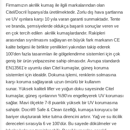
Firmamızın akrilik kumaş ile ilgili markalarından olan
Citel/Docril İspanya’da üretilmektedir. Zorlu dış hava şartlarına
ve UV ışınlara karşı 10 yıla varan garanti sunmaktadır. Tente
ve branda, şemsiyelerde oldukça başarılı sonuçlar veren ve
en çok tercih edilen akrilik kumaşlardandır. Rakipleri
arasından sıyrılmasını sağlayan en büyük fark markanın CE
kalite belgesi ile birlikte yenilikleri yakından takip ederek
100’den fazla tasarımları ile gölgelendirme sistemleri için çok
geniş bir ürün yelpazesine sahip olmasıdır. Avrupa standardı
EN13561'e uyumlu olan Citel kumaşlar, güneş koruma
sistemleri için idealdir. Dokuma işlemi, renklerin solmasına
karşı koruma sağlayarak uzun ömürlü bir kullanım
sunar. Yüksek kaliteli lifler ve yoğun doku sayesinde Citel
kumaşlar, güneş ışınlarının %90'ını engelleyerek UV koruması
sağlar. Mavi ölçekte 7-8 puanlık yüksek bir UV korumasına
sahiptir. Docril® Safe & Clean özelliği, kumaşa koruyucu bir
bariyer oluşturarak leke tutma direncini artırır. Yağ ve su iticilik
dereceleri sırasıyla 6 ve 100'dür. Bu sayede dökülmeler ve