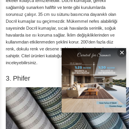
lekeler kolayca temizlenebilir. Docril kumaşlar, gerekli
sağlamlığı sunarken hafiftir ve tente gibi kurulumlarda
sorunsuz çalışır. 35 cm su sütunu basıncına dayanıklı olan
Docril kumaşlar su geçirmezdir. Mükemmel nefes alabilirliği
sayesinde Docril kumaşlar, sıcak havalarda serinlik, soğuk
havalarda ise ısı koruma sağlar. İklim değişikliklerinden ve
kullanımdan etkilenmeden şeklini korur. 200'den fazla düz
renk, dokulu renk ve desene sahip geniş bir renk yelpazesine
×
sahiptir. Citel ürünleri kataloğumuzu
buraya
tıklayarak
inceleyebilirsiniz.
3. Phifer