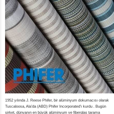
1952 yılında J. Reese Phifer, bir alüminyum dokumacısı olarak
Tuscaloosa, Ala’da (ABD) Phifer Incorporated’ı kurdu . Bugün
şirket, dünyanın en büyük alüminyum ve fiberglas tarama