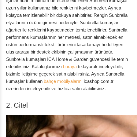
ışınlarından minimum derecede etkilenen Sunbrella kumaşlar
uzun yıllar kullansanız bile renklerini kaybetmezler. Ayrıca
kolayca temizlenebilir bir dokuya sahiptirler. Rengin Sunbrella
elyaflarının özüne girmesi nedeniyle, Sunbrella kumaşları
ağartıcı ile renklerini kaybetmeden temizlenebilirler. Sunbrella
performans kumaşlarının her metresi, satın alınabilecek en
üstün performanslı tekstil ürünlerini tasarlamayı hedefleyen
uluslararası bir destek ekibinin çalışmasının ürünüdür.
Sunbrella kumaşları İCA Home & Garden güvencesi ile temin
edebilirsiniz. Kataloglarımızı
buraya
tıklayarak inceleyebilir,
bizimle iletişime geçerek satın alabilirsiniz. Ayrıca Sunbrella
kumaşlar kullanan
bahçe mobilyalarını
icashop.com.tr
üzerinden inceleyebilir ve hızlıca satın alabilirsiniz.
2. Citel