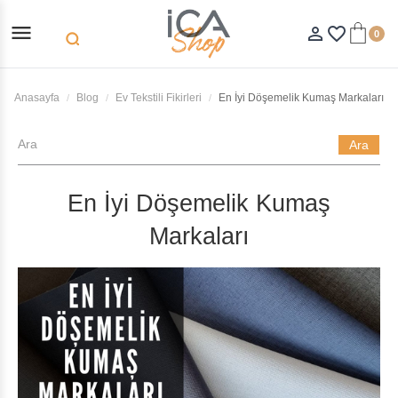
menu
person_outline
favorite_border
0
search
Anasayfa
Blog
Ev Tekstili Fikirleri
En İyi Döşemelik Kumaş Markaları
Ara
En İyi Döşemelik Kumaş
Markaları