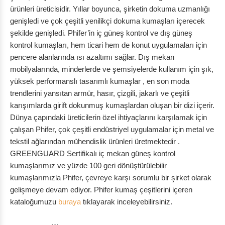
ürünleri üreticisidir. Yıllar boyunca, şirketin dokuma uzmanlığı
genişledi ve çok çeşitli yenilikçi dokuma kumaşları içerecek
şekilde genişledi. Phifer’in iç güneş kontrol ve dış güneş
kontrol kumaşları, hem ticari hem de konut uygulamaları için
pencere alanlarında ısı azaltımı sağlar. Dış mekan
mobilyalarında, minderlerde ve şemsiyelerde kullanım için şık,
yüksek performanslı tasarımlı kumaşlar , en son moda
trendlerini yansıtan armür, hasır, çizgili, jakarlı ve çeşitli
karışımlarda girift dokunmuş kumaşlardan oluşan bir dizi içerir.
Dünya çapındaki üreticilerin özel ihtiyaçlarını karşılamak için
çalışan Phifer, çok çeşitli endüstriyel uygulamalar için metal ve
tekstil ağlarından mühendislik ürünleri üretmektedir .
GREENGUARD Sertifikalı iç mekan güneş kontrol
kumaşlarımız ve yüzde 100 geri dönüştürülebilir
kumaşlarımızla Phifer, çevreye karşı sorumlu bir şirket olarak
gelişmeye devam ediyor. Phifer kumaş çeşitlerini içeren
kataloğumuzu
buraya
tıklayarak inceleyebilirsiniz.