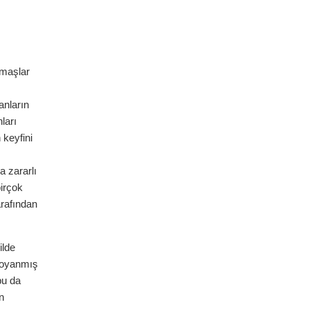
umaşlar
anların
ları
 keyfini
a zararlı
birçok
rafından
ilde
 boyanmış
bu da
n