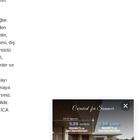
nın
lar.
den
ler,
esi, dış
anüstü
®,
enler ve
tayı
lmaya
siniz.
idir.
×
e İCA