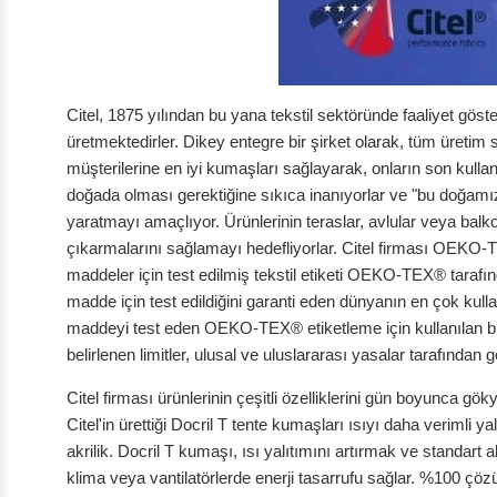
Citel, 1875 yılından bu yana tekstil sektöründe faaliyet göste
üretmektedirler. Dikey entegre bir şirket olarak, tüm üretim s
müşterilerine en iyi kumaşları sağlayarak, onların son kullan
doğada olması gerektiğine sıkıca inanıyorlar ve "bu doğamızda
yaratmayı amaçlıyor. Ürünlerinin teraslar, avlular veya balko
çıkarmalarını sağlamayı hedefliyorlar. Citel firması OEKO-
maddeler için test edilmiş tekstil etiketi OEKO-TEX® tarafınd
madde için test edildiğini garanti eden dünyanın en çok kullan
maddeyi test eden OEKO-TEX® etiketleme için kullanılan
belirlenen limitler, ulusal ve uluslararası yasalar tarafından
Citel firması ürünlerinin çeşitli özelliklerini gün boyunca g
Citel'in ürettiği Docril T tente kumaşları ısıyı daha verimli y
akrilik. Docril T kumaşı, ısı yalıtımını artırmak ve standart a
klima veya vantilatörlerde enerji tasarrufu sağlar. %100 çö