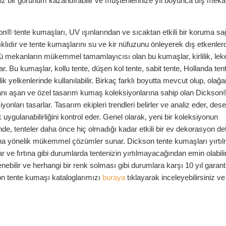
iz bir görünüm kazandırabilir ve müşterilerinize yıl boyunca dış meka
 tente kumaşları, UV ışınlarından ve sıcaktan etkili bir koruma sağ
ıdır ve tente kumaşlarını su ve kir nüfuzunu önleyerek dış etkenler
stü mekanların mükemmel tamamlayıcısı olan bu kumaşlar, kirlilik, leke
r. Bu kumaşlar, kollu tente, düşen kol tente, sabit tente, Hollanda tent
ik yelkenlerinde kullanılabilir. Birkaç farklı boyutta mevcut olup, olağ
 Zamanı aşan ve özel tasarım kumaş koleksiyonlarına sahip olan Dickson
onları tasarlar. Tasarım ekipleri trendleri belirler ve analiz eder, des
 uygulanabilirliğini kontrol eder. Genel olarak, yeni bir koleksiyonun
sinde, tenteler daha önce hiç olmadığı kadar etkili bir ev dekorasyon de
arına yönelik mükemmel çözümler sunar. Dickson tente kumaşları yırtı
r ve fırtına gibi durumlarda tentenizin yırtılmayacağından emin olabilir
nebilir ve herhangi bir renk solması gibi durumlara karşı 10 yıl garantil
on tente kumaşı kataloglarımızı
buraya
tıklayarak inceleyebilirsiniz v