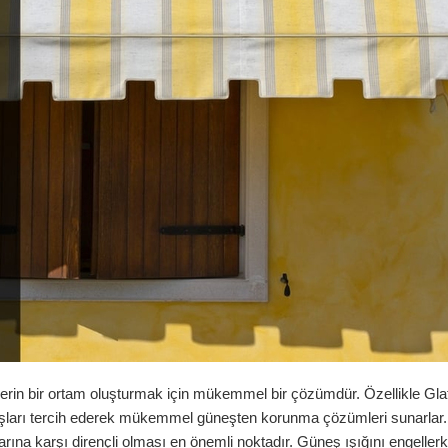
rin bir ortam oluşturmak için mükemmel bir çözümdür. Özellikle Glat
maşları tercih ederek mükemmel güneşten korunma çözümleri sunarlar.
ına karşı dirençli olması en önemli noktadır. Güneş ışığını engellerk