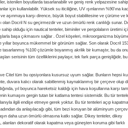
r, istenilen boyutlarda tasarlanabilir ve geniş renk yelpazesine sahipt
anlar için kullanılabilir. Yüksek su iticiliğine, UV ışınlarının %90'ına ka
a ve aşınmaya karşı dirence, büyük boyut stabilitesine ve çürüme ve 
şı olan Docril N su geçirmezdir ve uzun ömürlü renk canlılığı sunar. D
ip olduğu için nautical tenteler, biminiler ve pergolaların üretimi iç
ğışlarla başa çıkmasını sağlar . Özel köşeleri, mikroorganizma büyüm
 yıllar boyunca mükemmel bir görünüm sağlar. Son olarak Docril 153 
re tasarlanmış %100 çözümle boyanmış akrilik bir kumaştır, bu da on
aşları serisinin tüm özelliklerini paylaşır, tek fark parça genişliğidir, b
e Citel tüm bu opsiyonlara kusursuz uyum sağlar. Bunların hepsi ku
ente, duvara kalıcı olarak sabitlenmiş kaynaklanmış bir çerçeve olup di
ldığında, yıl boyunca hareketsiz kaldığı için hava koşullarına karşı t
tenin kumaşını gergin tutan bir katlama tentesi sistemidir. Bu tür tentel
 alanıyla ilgili endişe etmeye gerek yoktur. Bu tür tenteleri açıp kapat
, adından da anlaşılacağı gibi, tüm bezi koruyan bir alüminyum çerçeve
maşın daha uzun ömürlü olmasına katkı sağlar. Dikey tenteler, dikey
 alanları dekoratif olarak kapatma veya güneşten koruma gibi farklı