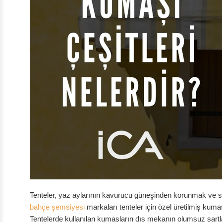
Tenteler, yaz aylarının kavurucu güneşinden korunmak ve se
bahçe şemsiyesi
markaları tenteler için özel üretilmiş ku
Tentelerde kullanılan kumaşların dış mekanın olumsuz şartlar