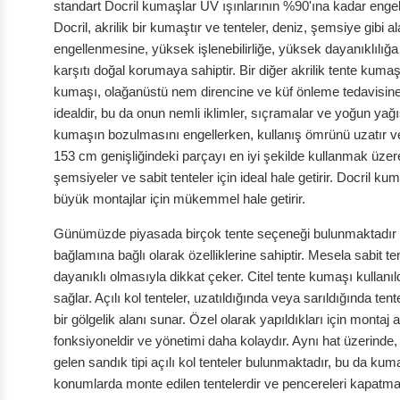
standart Docril kumaşlar UV ışınlarının %90'ına kadar engelle
Docril, akrilik bir kumaştır ve tenteler, deniz, şemsiye gibi al
engellenmesine, yüksek işlenebilirliğe, yüksek dayanıklılığ
karşıtı doğal korumaya sahiptir. Bir diğer akrilik tente kuma
kumaşı, olağanüstü nem direncine ve küf önleme tedavisine sah
idealdir, bu da onun nemli iklimler, sıçramalar ve yoğun ya
kumaşın bozulmasını engellerken, kullanış ömrünü uzatır ve
153 cm genişliğindeki parçayı en iyi şekilde kullanmak üze
şemsiyeler ve sabit tenteler için ideal hale getirir. Docril kum
büyük montajlar için mükemmel hale getirir.
Günümüzde piyasada birçok tente seçeneği bulunmaktadır v
bağlamına bağlı olarak özelliklerine sahiptir. Mesela sabit t
dayanıklı olmasıyla dikkat çeker. Citel tente kumaşı kullanı
sağlar. Açılı kol tenteler, uzatıldığında veya sarıldığında ten
bir gölgelik alanı sunar. Özel olarak yapıldıkları için montaj
fonksiyoneldir ve yönetimi daha kolaydır. Aynı hat üzerinde
gelen sandık tipi açılı kol tenteler bulunmaktadır, bu da ku
konumlarda monte edilen tentelerdir ve pencereleri kapatma,