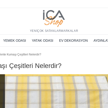
h
YENİ
ÇOK SATANLAR
MARKALAR
YEMEK ODASI
YATAK ODASI
EV DEKORASYON
AYDINL
Tente Kumaşı Çeşitleri Nelerdir?
ı Çeşitleri Nelerdir?