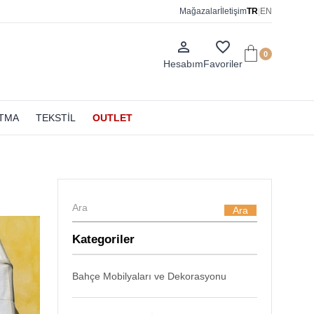
Mağazalar
İletişim
TR
|
EN
person_outline
favorite_border
0
Hesabım
Favoriler
ATMA
TEKSTİL
OUTLET
Ara
Kategoriler
Bahçe Mobilyaları ve Dekorasyonu