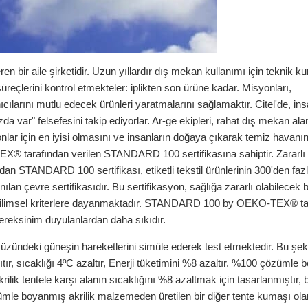
ren bir aile şirketidir. Uzun yıllardır dış mekan kullanımı için teknik k
üreçlerini kontrol etmekteler: iplikten son ürüne kadar. Misyonları,
ıcılarını mutlu edecek ürünleri yaratmalarını sağlamaktır. Citel'de, ins
 var" felsefesini takip ediyorlar. Ar-ge ekipleri, rahat dış mekan alan
nlar için en iyisi olmasını ve insanların doğaya çıkarak temiz havanın
TEX® tarafından verilen STANDARD 100 sertifikasına sahiptir. Zararlı
an STANDARD 100 sertifikası, etiketli tekstil ürünlerinin 300'den fazl
ılan çevre sertifikasıdır. Bu sertifikasyon, sağlığa zararlı olabilecek 
 bilimsel kriterlere dayanmaktadır. STANDARD 100 by OEKO-TEX® ta
 gereksinim duyulanlardan daha sıkıdır.
ökyüzündeki güneşin hareketlerini simüle ederek test etmektedir. Bu şek
alıtır, sıcaklığı 4ºC azaltır, Enerji tüketimini %8 azaltır. %100 çözümle
krilik tentele karşı alanın sıcaklığını %8 azaltmak için tasarlanmıştır, 
zümle boyanmış akrilik malzemeden üretilen bir diğer tente kumaşı ola