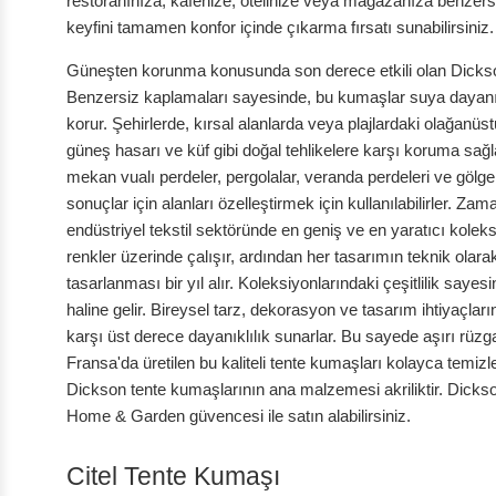
restoranınıza, kafenize, otelinize veya mağazanıza benzers
keyfini tamamen konfor içinde çıkarma fırsatı sunabilirsiniz.
Güneşten korunma konusunda son derece etkili olan Dickson®
Benzersiz kaplamaları sayesinde, bu kumaşlar suya dayanıkl
korur. Şehirlerde, kırsal alanlarda veya plajlardaki olağanü
güneş hasarı ve küf gibi doğal tehlikelere karşı koruma sağla
mekan vualı perdeler, pergolalar, veranda perdeleri ve gölgel
sonuçlar için alanları özelleştirmek için kullanılabilirler.
endüstriyel tekstil sektöründe en geniş ve en yaratıcı koleksiy
renkler üzerinde çalışır, ardından her tasarımın teknik olarak
tasarlanması bir yıl alır. Koleksiyonlarındaki çeşitlilik saye
haline gelir. Bireysel tarz, dekorasyon ve tasarım ihtiyaçl
karşı üst derece dayanıklılık sunarlar. Bu sayede aşırı rüzga
Fransa'da üretilen bu kaliteli tente kumaşları kolayca temizle
Dickson tente kumaşlarının ana malzemesi akriliktir. Dicks
Home & Garden güvencesi ile satın alabilirsiniz.
Citel Tente Kumaşı