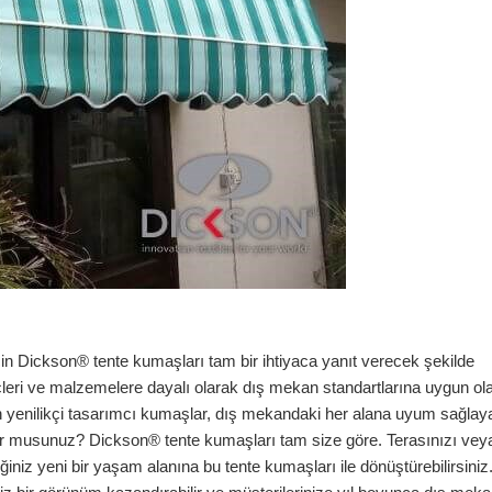
in Dickson® tente kumaşları tam bir ihtiyaca yanıt verecek şekilde
eçleri ve malzemelere dayalı olarak dış mekan standartlarına uygun ol
an yenilikçi tasarımcı kumaşlar, dış mekandaki her alana uyum sağlayab
yor musunuz? Dickson® tente kumaşları tam size göre. Terasınızı vey
iniz yeni bir yaşam alanına bu tente kumaşları ile dönüştürebilirsiniz