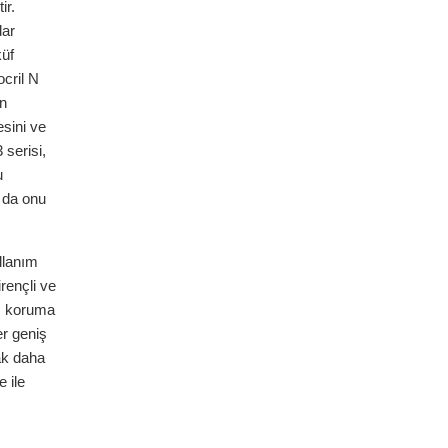
ir.
dar
küf
ocril N
in
esini ve
serisi,
u
u da onu
llanım
rençli ve
am koruma
er geniş
mak daha
 ile