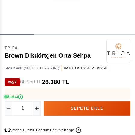
TRICA
Brown Dikdörtgen Orta Sehpa
Stok Kodu
(900.03.01.02.25061)
VADE FARKSIZ 2 TAKSİT
26.380 TL
60.950 TL
%57
Stokta
i
İ
İ
Ü
i
s
t
a
n
b
u
l
,
z
m
i
r
,
B
o
d
r
u
m
c
r
e
t
s
i
z
K
a
r
g
o