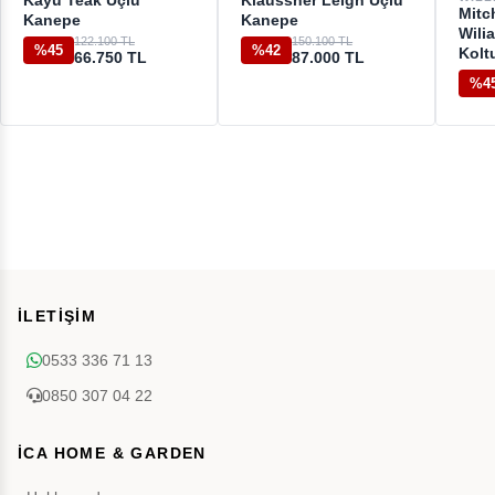
Kayu Teak Üçlü
Klaussner Leigh Üçlü
Mitc
Kanepe
Kanepe
Wili
122.100 TL
150.100 TL
%45
%42
Kolt
66.750 TL
87.000 TL
%4
İLETİŞİM
0533 336 71 13
0850 307 04 22
İCA HOME & GARDEN