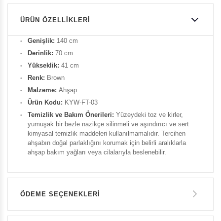
ÜRÜN ÖZELLIKLERI
Genişlik:
140 cm
Derinlik:
70 cm
Yükseklik:
41 cm
Renk:
Brown
Malzeme:
Ahşap
Ürün Kodu:
KYW-FT-03
Temizlik ve Bakım Önerileri:
Yüzeydeki toz ve kirler,
yumuşak bir bezle nazikçe silinmeli ve aşındırıcı ve sert
kimyasal temizlik maddeleri kullanılmamalıdır. Tercihen
ahşabın doğal parlaklığını korumak için belirli aralıklarla
ahşap bakım yağları veya cilalarıyla beslenebilir.
ÖDEME SEÇENEKLERI