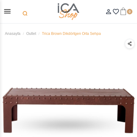
menu
person_outline
favorite_border
0
search
Anasayfa
Outlet
Trica Brown Dikdörtgen Orta Sehpa