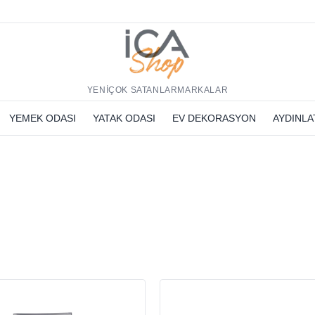
h
YENİ
ÇOK SATANLAR
MARKALAR
YEMEK ODASI
YATAK ODASI
EV DEKORASYON
AYDINL