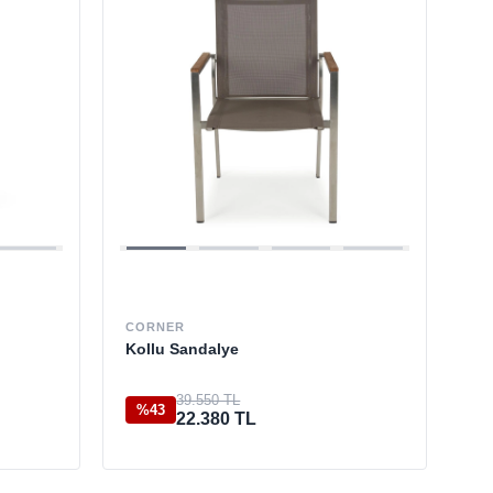
CORNER
Kollu Sandalye
39.550 TL
%43
22.380 TL