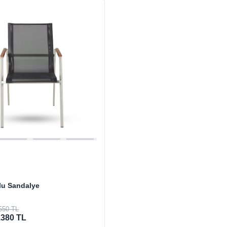
lu Sandalye
550 TL
.380 TL