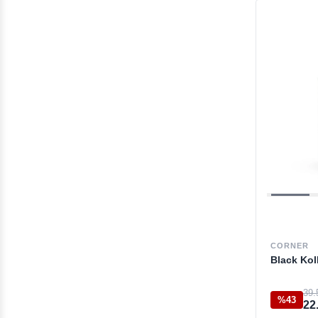
CORNER
Black Kol
39.
%43
22