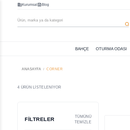
corporate_fare
feed
Kurumsal
Blog
searc
BAHÇE
OTURMA ODASI
ANASAYFA
CORNER
4 ÜRÜN LİSTELENİYOR
TÜMÜNÜ
FİLTRELER
TEMİZLE