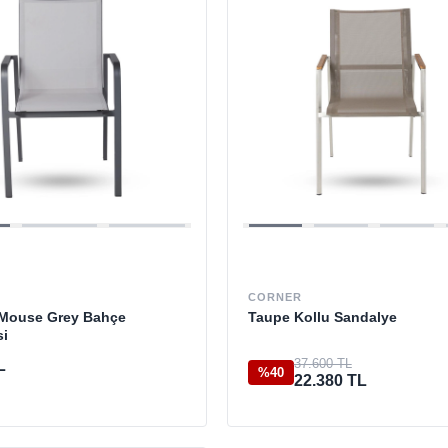
CORNER
Mouse Grey Bahçe
Taupe Kollu Sandalye
si
37.600 TL
L
%40
22.380 TL