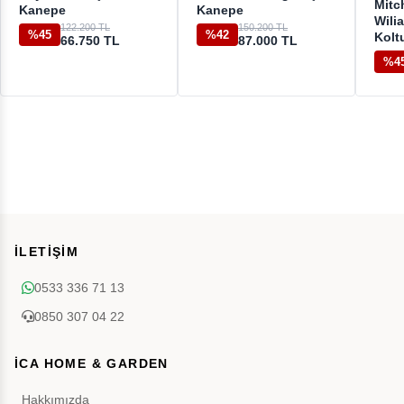
Mitc
Kanepe
Kanepe
Wili
122.200 TL
150.200 TL
%45
%42
Kolt
66.750 TL
87.000 TL
%4
İLETİŞİM
0533 336 71 13
0850 307 04 22
İCA HOME & GARDEN
Hakkımızda