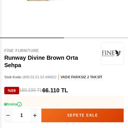
FINE FURNITURE
Runway Divine Brown Orta
Sehpa
Stok Kodu
(800.02.01.02.49682)
VADE FARKSIZ 2 TAKSİT
66.110 TL
160.100 TL
%59
Stokta
i