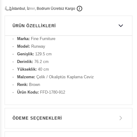
İ
İ
Ü
i
s
t
a
n
b
u
l
,
z
m
i
r
,
B
o
d
r
u
m
c
r
e
t
s
i
z
K
a
r
g
o
ÜRÜN ÖZELLIKLERI
Marka:
Fine Furniture
Model:
Runway
Genişlik:
129.5 cm
Derinlik:
76.2 cm
Yükseklik:
40 cm
Malzeme:
Çelik / Okaliptüs Kaplama Ceviz
Renk:
Brown
Ürün Kodu:
FFD-1780-912
ÖDEME SEÇENEKLERI
Havale ile Ödeme