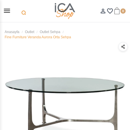
menu
person_outline
favorite_border
0
search
Anasayfa
Outlet
Outlet Sehpa
Fine Furniture Veranda Aurora Orta Sehpa