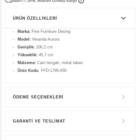
İ
İ
Ü
i
s
t
a
n
b
u
l
,
z
m
i
r
,
B
o
d
r
u
m
c
r
e
t
s
i
z
K
a
r
g
o
ÜRÜN ÖZELLIKLERI
Marka:
Fine Furniture Desing
Model:
Veranda Aurora
Genişlik:
106,2 cm
Yükseklik:
45,7 cm
Malzeme:
Cam tezgah, metal taban
Ürün Kodu
: FFD-1795-930
ÖDEME SEÇENEKLERI
Havale ile Ödeme
GARANTİ VE TESLİMAT
43.885 TL
GARANTİ