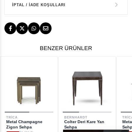
Kredi Kartı Tek Çekim
İPTAL / İADE KOŞULLARI
43.885 TL
14 GÜN İÇERİSİNDE İADE HAKKI
TESLİMAT
BENZER ÜRÜNLER
İstanbul, İzmir ve Bodrum (Muğla)
ÜCRETSİZ
ÜCRETSİZ İADE HAKKI
GERİ ÖDEMELER
DESTEK
TRICA
BERNHARDT
TRIC
Metal Champagne
Colter Deri Kare Yan
Meta
[email protected]
Zigon Sehpa
Sehpa
Seh