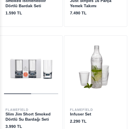
Smoked İstiflenebilir
Just Stripes 16 Parça
Dörtlü Bardak Seti
Yemek Takımı
1.590 TL
7.490 TL
FLAMEFIELD
FLAMEFIELD
Slim Jim Short Smoked
Infuser Set
Dörtlü Su Bardağı Seti
2.290 TL
3.990 TL