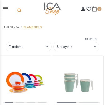
menu
person_outline
favorite_border
0
search
ANASAYFA
FLAMEFIELD
63 ÜRÜN
Filtreleme