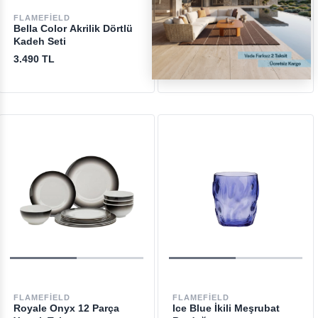
FLAMEFIELD
FLAMEFIELD
Bella Color Akrilik Dörtlü
Savoy İkili Şampanya
Kadeh Seti
Kadehi
3.490 TL
2.190 TL
FLAMEFIELD
FLAMEFIELD
Royale Onyx 12 Parça
Ice Blue İkili Meşrubat