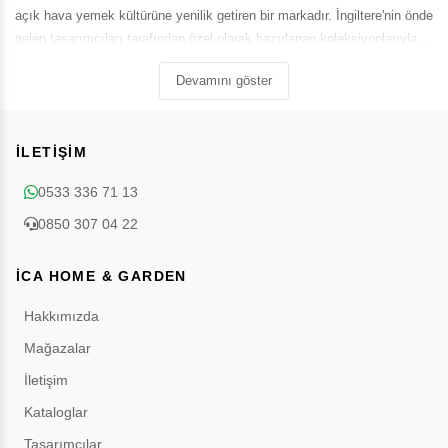
açık hava yemek kültürüne yenilik getiren bir markadır. İngiltere'nin önde
gelen tasarımcıları tarafından özel olarak hazırlanan koleksiyonlarıyla
Flamefield, estetik ve fonksiyonelliği bir araya getirerek dünya genelinde
Devamını göster
geniş bir kullanıcı kitlesine hitap etmektedir.
İLETİŞİM
0533 336 71 13
0850 307 04 22
İCA HOME & GARDEN
Hakkımızda
Mağazalar
İletişim
Kataloglar
Tasarımcılar