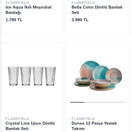
FLAMEFIELD
FLAMEFIELD
Ice Aqua İkili Meşrubat
Bella Color Dörtlü Bardak
Bardağı
Seti
1.790 TL
3.990 TL
FLAMEFIELD
FLAMEFIELD
Crystal Line Uzun Dörtlü
Dunes 12 Parça Yemek
Bardak Seti
Takımı