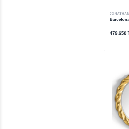
Yemek Odası
JONATHAN
Oturma Odası
Barcelon
Yatak Odası
479.650 
Ev Dekorasyon
Outlet