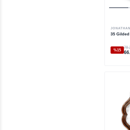
JONATHAN
35 Gilded
78.
%15
66