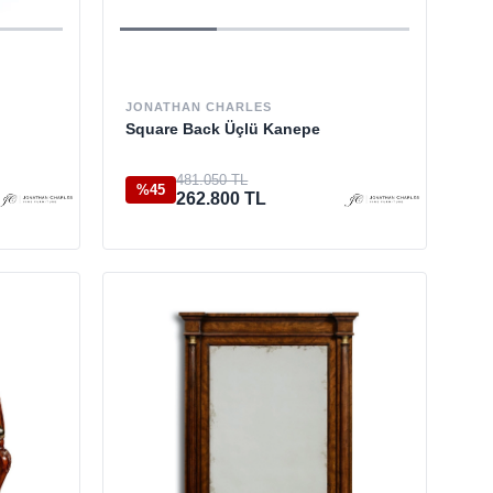
JONATHAN CHARLES
Square Back Üçlü Kanepe
481.050 TL
%45
262.800 TL