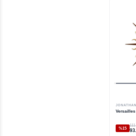
Çalışma Masası
Outlet Oturma Grubu
Yeni Ev Hediyeleri
Sehpa
Sandalye
Yuvarlak / Oval Yemek
Masası
Kolsuz Sandalye
Şifonyer
JONATHAN
Ayna
Versaille
Makyaj Aynası
111
%15
Şamdan
93