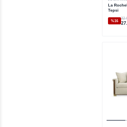
Yıldönümü & Evlilik
La Rochel
Hediyeleri
Tepsi
32.
Sofra Grubu
%16
27
Komodin & Şifonyer
Dekoratif Obje & Vazo
Duvar Aksesuarı
Kişiye Özel Hediyeler
Outlet Bank & Puf
Puf & Bench
Servis Arabası
Outlet Büfe & Konsol
Lüks Hediyelikler
Dekoratif Kutu