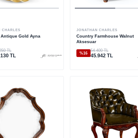
 CHARLES
JONATHAN CHARLES
 Antique Gold Ayna
Country Farmhouse Walnut
Aksesuar
250 TL
54.400 TL
%16
.130 TL
45.942 TL