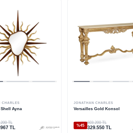
 CHARLES
JONATHAN CHARLES
s Shell Ayna
Versailles Gold Konsol
.200 TL
603.200 TL
%45
.967 TL
329.550 TL