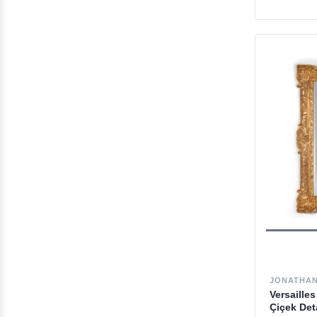
Outlet Masa
Özel Günler
Doğum Günü Hediyeleri
Mutfak & Sofra Dekorasyonu
Vitrin & Büfe
Dikdörtgen Yemek Masası
Sunum Ürünleri
Masaüstü Gereçleri
Puf
Outlet Sandalye
Zarif Tamamlayıcılar
JONATHAN
Versaille
Düğün & Nişan Hediyeleri
Çiçek Det