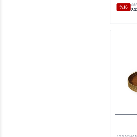
Sevgiliye Özel
287
%16
24
Çalışma Odası & Ofis
Dekoratif Heykeller
Açılır Yemek Masası
Karyola
Mumluk & Şamdan
Çalışma Odası
Heykel
Konsol
Outlet Sehpa
Kullanım Alanına Göre
Zarif Aynalar
JONATHAN