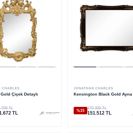
 CHARLES
JONATHAN CHARLES
s Gold Çiçek Detaylı
Kensington Black Gold Ayna
.700 TL
179.300 TL
%15
1.672 TL
151.512 TL