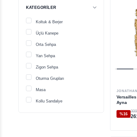
KATEGORILER
Koltuk & Berjer
Üçlü Kanepe
Orta Sehpa
Yan Sehpa
Zigon Sehpa
Oturma Grupları
Masa
JONATHAN
Versaille
Kollu Sandalye
Ayna
309
Tepsi
%16
26
Komodin
Duvar Aynası