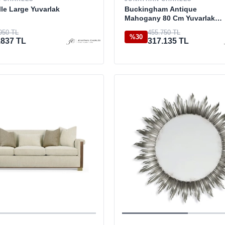
le Large Yuvarlak
Buckingham Antique
Mahogany 80 Cm Yuvarlak
Masa
950 TL
455.750 TL
%30
.837 TL
317.135 TL