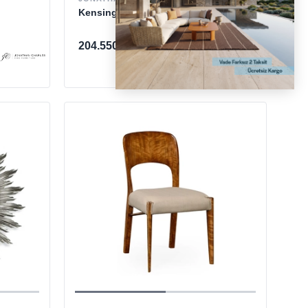
Kensington Kollu Sandalye
204.550 TL