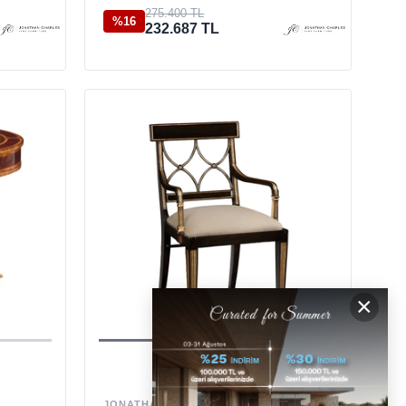
275.400 TL
%16
232.687 TL
×
JONATHAN CHARLES