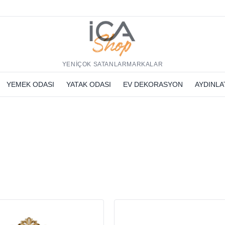
h
YENİ
ÇOK SATANLAR
MARKALAR
YEMEK ODASI
YATAK ODASI
EV DEKORASYON
AYDINL