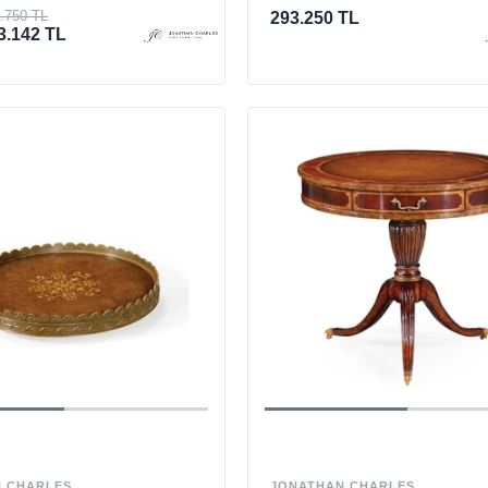
.750 TL
293.250 TL
3.142 TL
 CHARLES
JONATHAN CHARLES