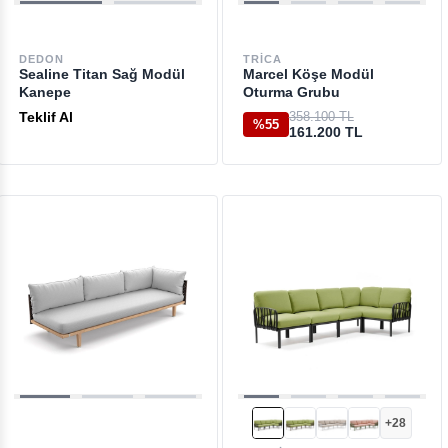
DEDON
TRICA
Sealine Titan Sağ Modül
Marcel Köşe Modül
Kanepe
Oturma Grubu
Teklif Al
358.100 TL
%55
161.200 TL
+28