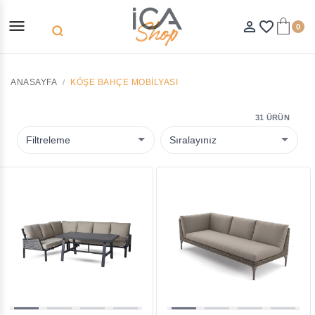
menu
person_outline
favorite_border
0
search
ANASAYFA
KÖŞE BAHÇE MOBILYASI
31 ÜRÜN
Filtreleme