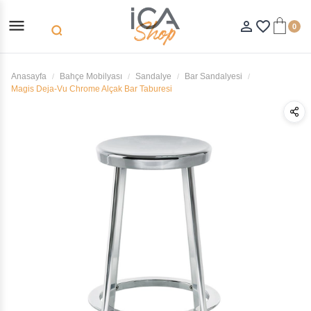
menu
person_outline
favorite_border
0
search
Anasayfa
Bahçe Mobilyası
Sandalye
Bar Sandalyesi
Magis Deja-Vu Chrome Alçak Bar Taburesi