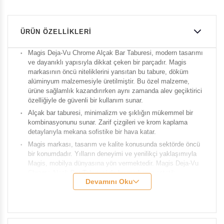
ÜRÜN ÖZELLIKLERI
Magis Deja-Vu Chrome Alçak Bar Taburesi, modern tasarımı
ve dayanıklı yapısıyla dikkat çeken bir parçadır. Magis
markasının öncü niteliklerini yansıtan bu tabure, döküm
alüminyum malzemesiyle üretilmiştir. Bu özel malzeme,
ürüne sağlamlık kazandırırken aynı zamanda alev geçiktirici
özelliğiyle de güvenli bir kullanım sunar.
Alçak bar taburesi, minimalizm ve şıklığın mükemmel bir
kombinasyonunu sunar. Zarif çizgileri ve krom kaplama
detaylarıyla mekana sofistike bir hava katar.
Magis markası, tasarım ve kalite konusunda sektörde öncü
bir konumdadır. Yılların deneyimi ve yenilikçi yaklaşımıyla
Magis, mobilya dünyasına yön vermektedir. Magis Deja-Vu
Chrome Alçak Bar Taburesi de bu markanın estetik
Devamını Oku
anlayışını ve mükemmeliyetçi tutumunu yansıtan bir üründür
Marka:
Magis
Model:
Deja-Vu
Genişlik
: 47 cm