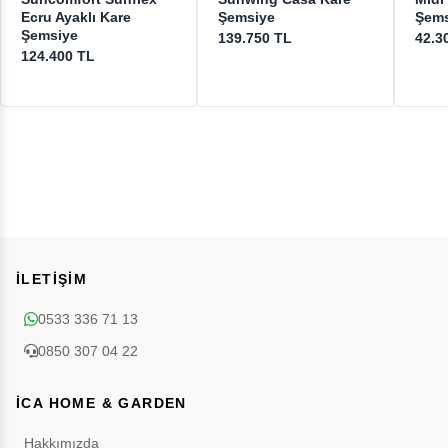
Ecru Ayaklı Kare
Şemsiye
Şems
Şemsiye
139.750 TL
42.3
124.400 TL
İLETİŞİM
0533 336 71 13
0850 307 04 22
İCA HOME & GARDEN
Hakkımızda