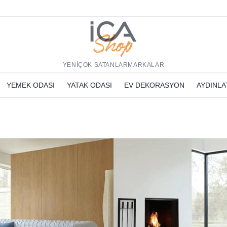
h
YENİ
ÇOK SATANLAR
MARKALAR
YEMEK ODASI
YATAK ODASI
EV DEKORASYON
AYDINL