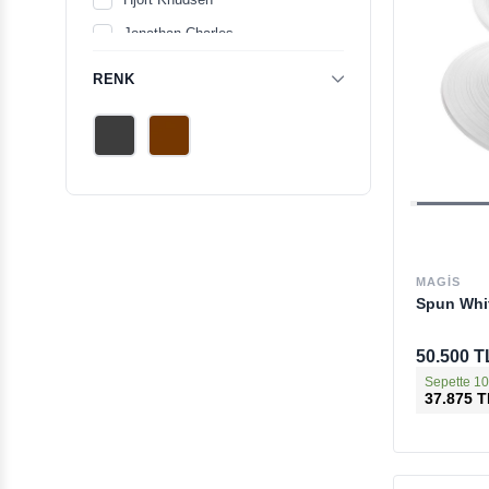
Jonathan Charles
Klaussner Furniture
RENK
Ligne Roset
Magis
Meridiani
Mitchell Gold+Bob Williams
Riva
Sancal
MAGIS
Spun Whi
Sillc
Trica
50.500 T
Sepette 10
37.875 T