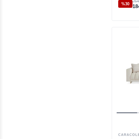
264
%30
18
CARACOL