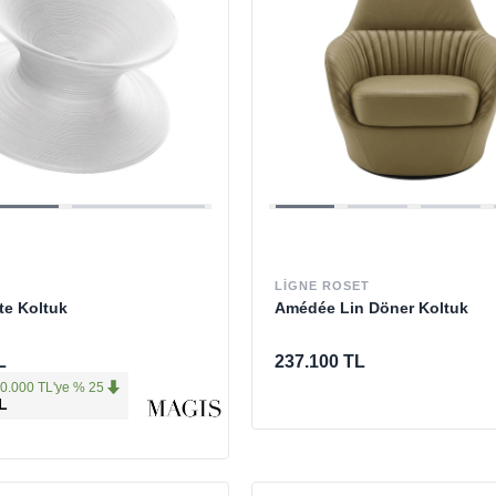
LIGNE ROSET
te Koltuk
Amédée Lin Döner Koltuk
L
237.100 TL
0.000 TL'ye % 25
L