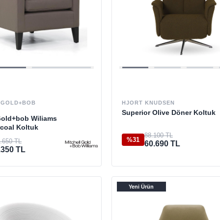
 GOLD+BOB
HJORT KNUDSEN
Superior Olive Döner Koltuk
Gold+bob Wiliams
coal Koltuk
88.100 TL
%31
.650 TL
60.690 TL
.350 TL
Yeni Ürün