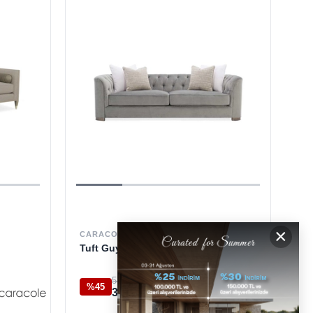
×
CARACOLE
Tuft Guy İkili Kanepe
574.550 TL
%45
314.100 TL