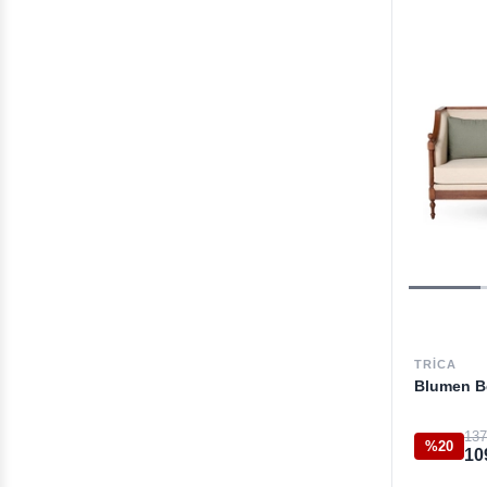
TRICA
Blumen B
137
%20
10