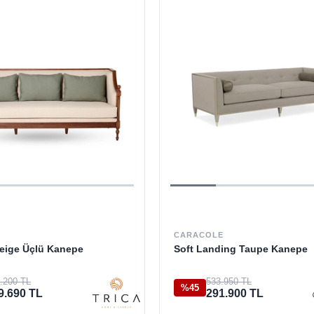
CARACOLE
eige Üçlü Kanepe
Soft Landing Taupe Kanepe
.200 TL
533.950 TL
%45
9.690 TL
291.900 TL