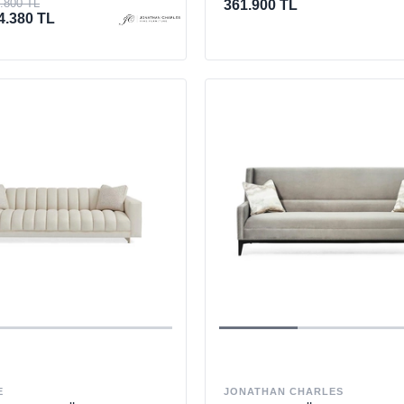
.800 TL
361.900 TL
4.380 TL
E
JONATHAN CHARLES