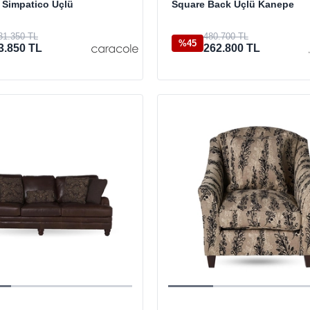
 Simpatico Üçlü
Square Back Üçlü Kanepe
31.350 TL
480.700 TL
%45
3.850 TL
262.800 TL