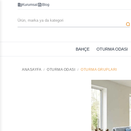
corporate_fare
feed
Kurumsal
Blog
searc
BAHÇE
OTURMA ODASI
ANASAYFA
OTURMA ODASI
OTURMA GRUPLARI