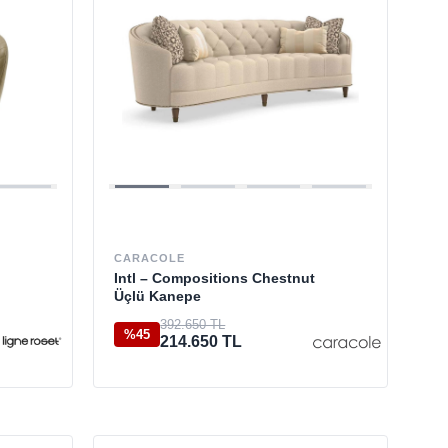
CARACOLE
Intl – Compositions Chestnut
Üçlü Kanepe
392.650 TL
%45
214.650 TL