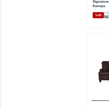
Signature
Kanepe
1.0
%45
56