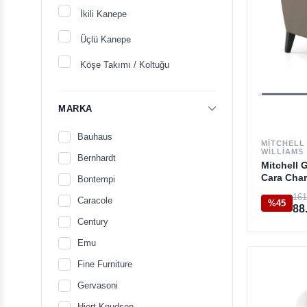
İkili Kanepe
Üçlü Kanepe
Köşe Takımı / Koltuğu
MARKA
Bauhaus
MITCHELL
WILLIAMS
Bernhardt
Mitchell 
Cara Char
Bontempi
161
Caracole
%45
88
Century
Emu
Fine Furniture
Gervasoni
Hjort Knudsen