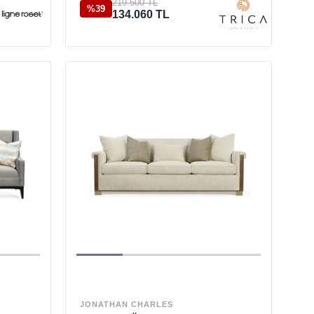
219.500 TL
%39
134.060 TL
JONATHAN CHARLES