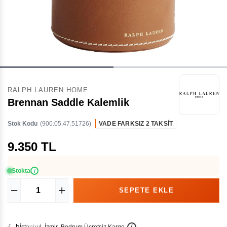
RALPH LAUREN HOME
Brennan Saddle Kalemlik
Stok Kodu
(900.05.47.51726)
VADE FARKSIZ 2 TAKSİT
9.350 TL
Stokta
i
İ
İ
Ü