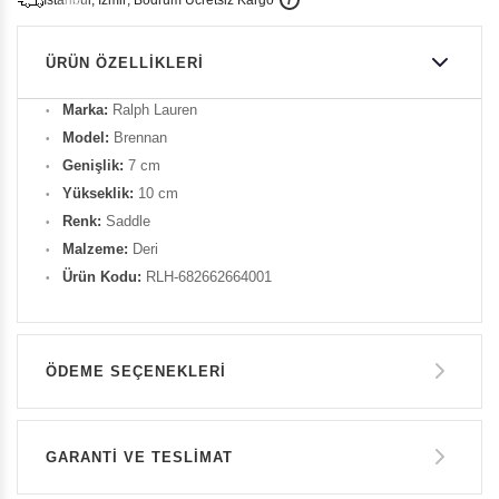
i
s
t
a
n
b
u
l
,
z
m
i
r
,
B
o
d
r
u
m
c
r
e
t
s
i
z
K
a
r
g
o
ÜRÜN ÖZELLIKLERI
Marka:
Ralph Lauren
Model:
Brennan
Genişlik:
7 cm
Yükseklik:
10 cm
Renk:
Saddle
Malzeme:
Deri
Ürün Kodu:
RLH-682662664001
ÖDEME SEÇENEKLERI
Havale ile Ödeme
GARANTİ VE TESLİMAT
9.350 TL