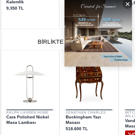
×
Kalemlik
Pasaport Cüzdanı
404.
9.350 TL
13.450 TL
BIRLIKTE ALINANLAR
RALPH LAUREN HOME
JONATHAN CHARLES
MIT
WILL
Cara Polished Nickel
Buckingham Yazı
Vand
Masa Lambası
Masası
Masa
518.600 TL
%4