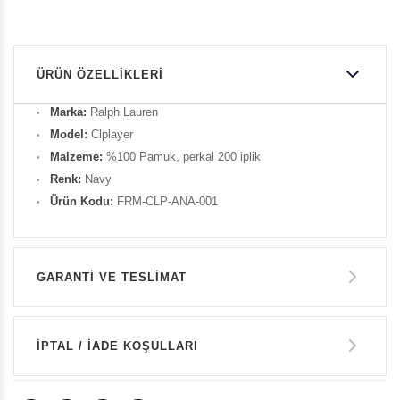
ÜRÜN ÖZELLIKLERI
Marka:
Ralph Lauren
Model:
Clplayer
Malzeme:
%100 Pamuk, perkal 200 iplik
Renk:
Navy
Ürün Kodu:
FRM-CLP-ANA-001
GARANTİ VE TESLİMAT
GARANTİ
İPTAL / İADE KOŞULLARI
14 GÜN İÇERİSİNDE İADE HAKKI