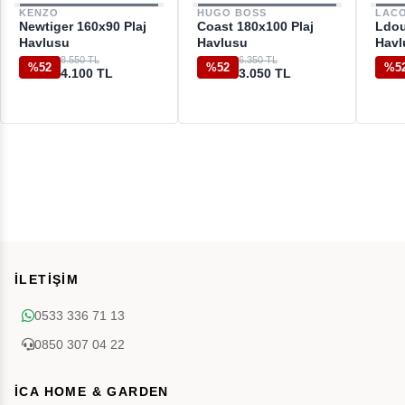
KENZO
HUGO BOSS
LAC
Newtiger 160x90 Plaj
Coast 180x100 Plaj
Ldou
Havlusu
Havlusu
Havl
8.550 TL
6.350 TL
%52
%52
%5
4.100 TL
3.050 TL
İLETİŞİM
0533 336 71 13
0850 307 04 22
İCA HOME & GARDEN