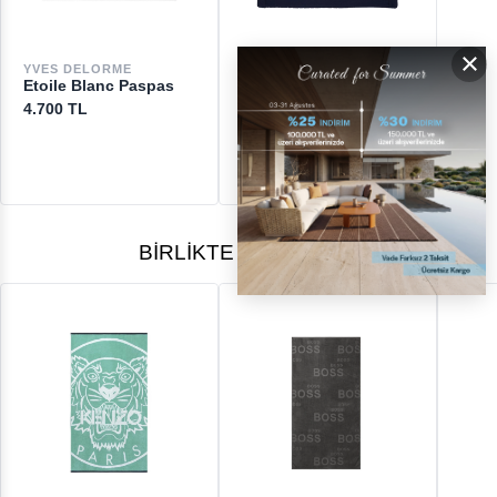
×
DESTEK
YVES DELORME
RALPH LAUREN HOME
Etoile Blanc Paspas
Avenue Midnight
[email protected]
Banyo Matı
4.700 TL
4.400 TL
BIRLIKTE ALINANLAR