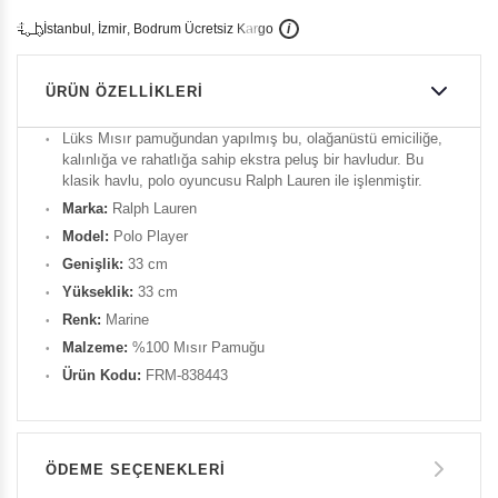
İ
İ
Ü
i
s
t
a
n
b
u
l
,
z
m
i
r
,
B
o
d
r
u
m
c
r
e
t
s
i
z
K
a
r
g
o
ÜRÜN ÖZELLIKLERI
Lüks Mısır pamuğundan yapılmış bu, olağanüstü emiciliğe,
kalınlığa ve rahatlığa sahip ekstra peluş bir havludur. Bu
klasik havlu, polo oyuncusu Ralph Lauren ile işlenmiştir.
Marka:
Ralph Lauren
Model:
Polo Player
Genişlik:
33 cm
Yükseklik:
33 cm
Renk:
Marine
Malzeme:
%100 Mısır Pamuğu
Ürün Kodu:
FRM-838443
ÖDEME SEÇENEKLERI