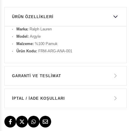
ÜRÜN ÖZELLIKLERI
Marka:
Ralph Lauren
Model:
Argyle
Malzeme:
%100 Pamuk
Ürün Kodu:
FRM-ARG-ANA-001
GARANTİ VE TESLİMAT
GARANTİ
İPTAL / İADE KOŞULLARI
14 GÜN İÇERİSİNDE İADE HAKKI