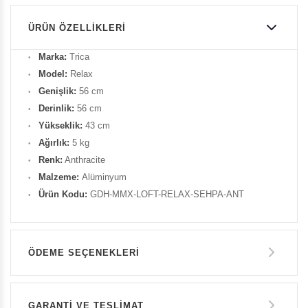
ÜRÜN ÖZELLIKLERI
Marka:
Trica
Model:
Relax
Genişlik:
56 cm
Derinlik:
56 cm
Yükseklik:
43 cm
Ağırlık:
5 kg
Renk:
Anthracite
Malzeme:
Alüminyum
Ürün Kodu:
GDH-MMX-LOFT-RELAX-SEHPA-ANT
ÖDEME SEÇENEKLERI
Havale ile Ödeme
GARANTİ VE TESLİMAT