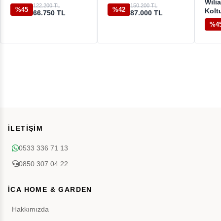
Wili
122.200 TL
150.200 TL
%45
%42
Kolt
66.750 TL
87.000 TL
%4
İLETİŞİM
0533 336 71 13
0850 307 04 22
İCA HOME & GARDEN
Hakkımızda