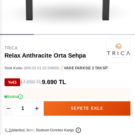
TRICA
Relax Anthracite Orta Sehpa
Stok Kodu
(800.02.01.02.54669)
VADE FARKSIZ 2 TAKSİT
9.690 TL
17.050 TL
%43
Stokta
i
İ
İ
Ü
i
s
t
a
n
b
u
l
,
z
m
i
r
,
B
o
d
r
u
m
c
r
e
t
s
i
z
K
a
r
g
o