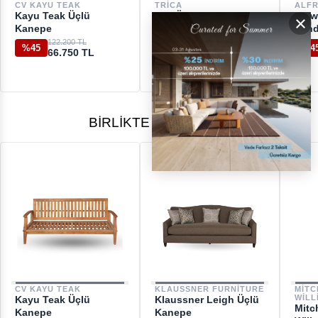
DESTEK
CV KAYU TEAK
TRICA
ALF
Kayu Teak Üçlü
Ted Örgülü White Kollu
Eniw
×
[email protected]
Kanepe
Sandalye
Sand
122.200 TL
25.550 TL
%45
%41
%4
66.750 TL
15.080 TL
BIRLIKTE ALINANLAR
CV KAYU TEAK
KLAUSSNER FURNITURE
MIT
WILL
Kayu Teak Üçlü
Klaussner Leigh Üçlü
Mitc
Kanepe
Kanepe