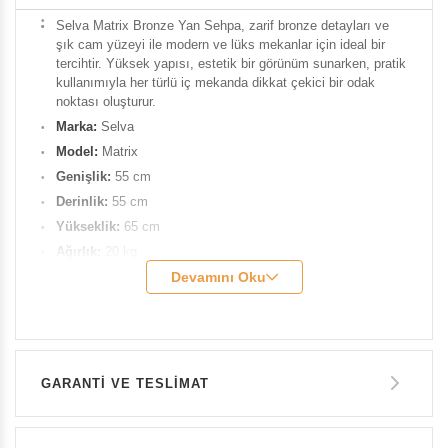
Selva Matrix Bronze Yan Sehpa, zarif bronze detayları ve
şık cam yüzeyi ile modern ve lüks mekanlar için ideal bir
tercihtir. Yüksek yapısı, estetik bir görünüm sunarken, pratik
kullanımıyla her türlü iç mekanda dikkat çekici bir odak
noktası oluşturur.
Marka:
Selva
Model:
Matrix
Genişlik:
55 cm
Derinlik:
55 cm
Yükseklik:
65 cm
Ağırlık:
20 kg
Renk:
Bronze
Devamını Oku
Malzeme:
Metal / Cam
Ürün Kodu:
SEL-3066
Temizlik ve Bakım Önerileri:
Nemli ve yumuşak bir bezle
temizlenmesi önerilir. Sert ve aşındırıcı kimyasallardan
GARANTİ VE TESLİMAT
kaçınılmalıdır.
GARANTİ