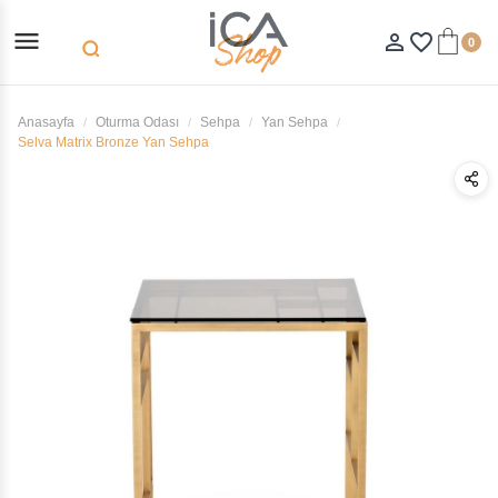
menu
person_outline
favorite_border
0
search
Anasayfa
Oturma Odası
Sehpa
Yan Sehpa
Selva Matrix Bronze Yan Sehpa