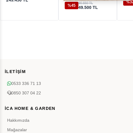
249.450 TL
%3
90.650 TL
%45
49.500 TL
İLETİŞİM
0533 336 71 13
0850 307 04 22
İCA HOME & GARDEN
Hakkımızda
Mağazalar