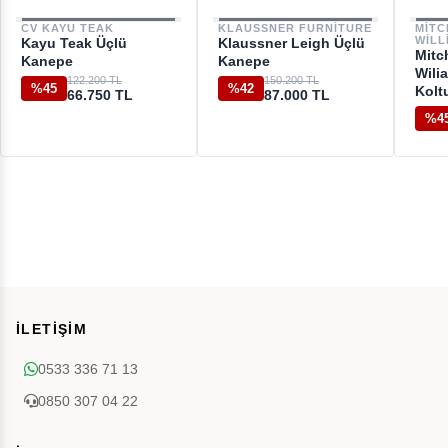
CV KAYU TEAK
KLAUSSNER FURNITURE
MIT
WILL
Kayu Teak Üçlü
Klaussner Leigh Üçlü
Mitc
Kanepe
Kanepe
Wili
122.200 TL
150.200 TL
%45
%42
Kolt
66.750 TL
87.000 TL
%4
İLETİŞİM
0533 336 71 13
0850 307 04 22