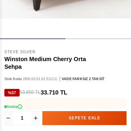
STEVE SILVER
Winston Medium Cherry Orta
Sehpa
Stok Kodu
(900.03.01.02.51121)
VADE FARKSIZ 2 TAKSİT
33.710 TL
53.850 TL
%37
Stokta
i