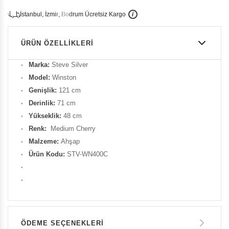
İ
İ
Ü
i
s
t
a
n
b
u
l
,
z
m
i
r
,
B
o
d
r
u
m
c
r
e
t
s
i
z
K
a
r
g
o
ÜRÜN ÖZELLIKLERI
Marka:
Steve Silver
Model:
Winston
Genişlik:
121 cm
Derinlik:
71 cm
Yükseklik:
48 cm
Renk:
Medium Cherry
Malzeme:
Ahşap
Ürün Kodu:
STV-WN400C
ÖDEME SEÇENEKLERI