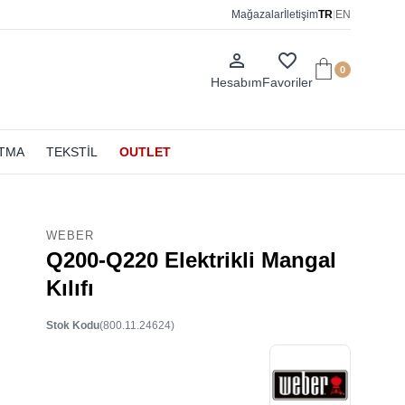
Mağazalar
İletişim
TR
|
EN
person_outline
favorite_border
0
Hesabım
Favoriler
ATMA
TEKSTİL
OUTLET
WEBER
Q200-Q220 Elektrikli Mangal
Kılıfı
Stok Kodu
(800.11.24624)