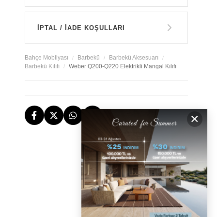
GARANTİ
İPTAL / İADE KOŞULLARI
14 GÜN İÇERİSİNDE İADE HAKKI
Bahçe Mobilyası
Barbekü
Barbekü Aksesuarı
Barbekü Kılıfı
Weber Q200-Q220 Elektrikli Mangal Kılıfı
TESLİMAT
×
İstanbul, İzmir ve Bodrum (Muğla)
ÜCRETSİZ İADE HAKKI
ÜCRETSİZ
GERİ ÖDEMELER