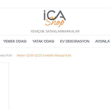
h
YENİ
ÇOK SATANLAR
MARKALAR
YEMEK ODASI
YATAK ODASI
EV DEKORASYON
AYDINL
ekü Kılıfı
Weber Q200-Q220 Elektrikli Mangal Kılıfı