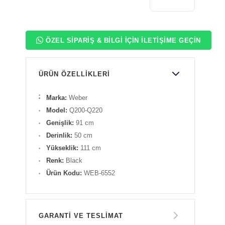
ÖZEL SIPARIŞ & BILGI İÇIN İLETIŞIME GEÇIN
ÜRÜN ÖZELLIKLERI
Marka:
Weber
Model:
Q200-Q220
Genişlik:
91 cm
Derinlik:
50 cm
Yükseklik:
111 cm
Renk:
Black
Ürün Kodu:
WEB-6552
GARANTİ VE TESLİMAT