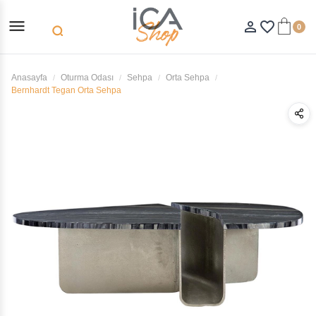
menu
person_outline
favorite_border
0
search
Anasayfa
Oturma Odası
Sehpa
Orta Sehpa
Bernhardt Tegan Orta Sehpa