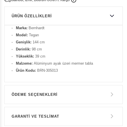
i
s
t
a
n
b
u
l
,
z
m
i
r
,
B
o
d
r
u
m
c
r
e
t
s
i
z
K
a
r
g
o
ÜRÜN ÖZELLIKLERI
Marka:
Bernhardt
Model:
Tegan
Genişlik:
144 cm
Derinlik:
98 cm
Yükseklik:
39 cm
Malzeme:
Alüminyum ayak üzeri mermer tabla
Ürün Kodu:
BRN-305013
ÖDEME SEÇENEKLERI
Havale ile Ödeme
GARANTİ VE TESLİMAT
388.550 TL