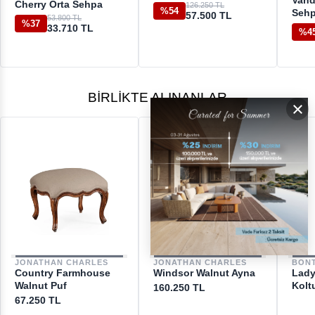
Vand
Cherry Orta Sehpa
126.250 TL
%54
Seh
57.500 TL
53.800 TL
%37
33.710 TL
%4
BIRLIKTE ALINANLAR
×
JONATHAN CHARLES
JONATHAN CHARLES
BON
Country Farmhouse
Windsor Walnut Ayna
Lady
Walnut Puf
Kolt
160.250 TL
67.250 TL