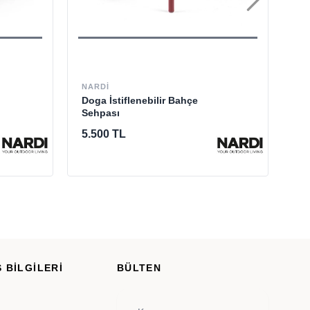
NARDI
GL
Doga İstiflenebilir Bahçe
Su
Sehpası
5.500 TL
13
 BİLGİLERİ
BÜLTEN