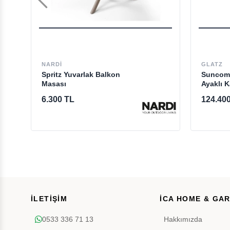
NARDI
GLATZ
Spritz Yuvarlak Balkon
Suncomf
Masası
Ayaklı 
6.300 TL
124.40
İLETİŞİM
İCA HOME & GA
0533 336 71 13
Hakkımızda