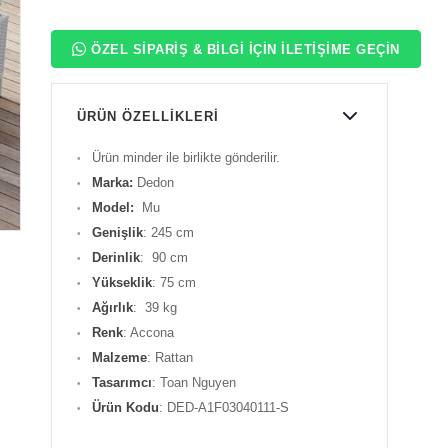
ÖZEL SIPARIŞ & BILGI İÇIN İLETIŞIME GEÇIN
ÜRÜN ÖZELLIKLERI
Ürün minder ile birlikte gönderilir.
Marka:
Dedon
Model:
Mu
Genişlik
: 245 cm
Derinlik
: 90 cm
Yükseklik
: 75 cm
Ağırlık
: 39 kg
Renk
: Accona
Malzeme
: Rattan
Tasarımcı
: Toan Nguyen
Ürün Kodu
: DED-A1F03040111-S