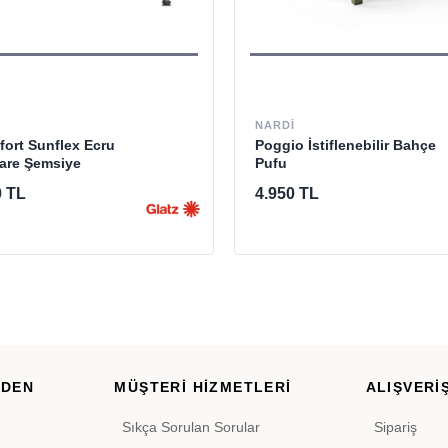
NARDI
ort Sunflex Ecru
Poggio İstiflenebilir Bahçe
Kare Şemsiye
Pufu
0 TL
4.950 TL
RDEN
MÜŞTERİ HİZMETLERİ
ALIŞVERİŞ
Sıkça Sorulan Sorular
Sipariş