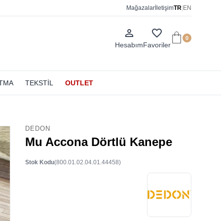
Mağazalar
İletişim
TR
|
EN
person_outline
favorite_border
0
Hesabım
Favoriler
ATMA
TEKSTİL
OUTLET
DEDON
Mu Accona Dörtlü Kanepe
Stok Kodu
(800.01.02.04.01.44458)