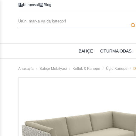
corporate_fare
feed
Kurumsal
Blog
searc
BAHÇE
OTURMA ODASI
Anasayfa
Bahçe Mobilyası
Koltuk & Kanepe
Üçlü Kanepe
D