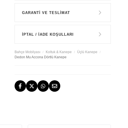
GARANTİ VE TESLİMAT
GARANTİ
İPTAL / İADE KOŞULLARI
14 GÜN İÇERİSİNDE İADE HAKKI
Bahçe Mobilyası
Koltuk & Kanepe
Üçlü Kanepe
Dedon Mu Accona Dörtlü Kanepe
TESLİMAT
İstanbul, İzmir ve Bodrum (Muğla)
ÜCRETSİZ İADE HAKKI
ÜCRETSİZ