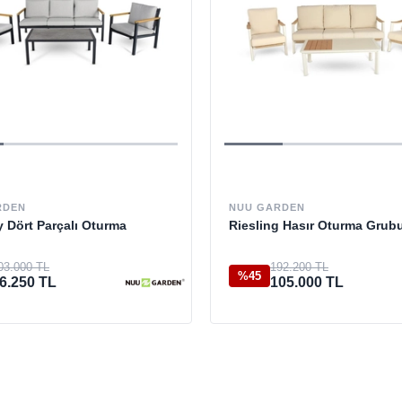
RDEN
NUU GARDEN
y Dört Parçalı Oturma
Riesling Hasır Oturma Grub
03.000 TL
192.200 TL
%45
6.250 TL
105.000 TL