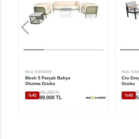
NUU GARDEN
NUU GA
Mesh 5 Parçalı Bahçe
Cru Gre
Oturma Grubu
Grubu
181.200 TL
1
%45
%45
99.000 TL
5