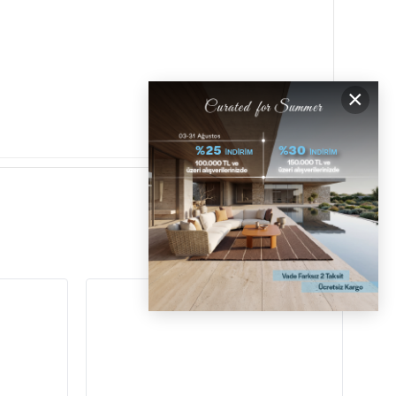
Dedon Izon Terracotta Yuvarlak Yan Sehpa,
dış ve iç mekan kullanımı için mükemmel bir
seçimdir. Dayanıklı alüminyum gövdesi, şık
terracotta rengiyle birleşerek sıcak ve modern
bir atmosfer yaratır. Hafif ve taşınabilir yapısı
sayesinde bahçenizde, terasınızda veya
×
oturma alanlarınızda pratik bir kullanım sunar.
UV ışınlarına ve hava koşullarına dayanıklı
yapısı, uzun ömürlü kullanım avantajı sağlar.
Modern ve minimalist tasarım anlayışını
yansıtan Dedon Izon Yuvarlak Yan Sehpa,
lüks dış mekân mobilyaları arayanlar için ideal
bir tercihtir. Bahçe, balkon veya havuz kenarı
gibi farklı alanlarda zarif bir tamamlayıcı
olarak kullanılabilir.
Marka:
Dedon
Model:
Izon
Çapı:
54,5 cm
Yükseklik:
47 cm
Renk:
Terracotta
Malzeme:
Çerçeve alüminyumdan
oluşmaktadır. Kaplama: Çerçeve elektrostatik