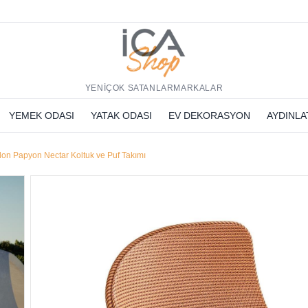
h
YENİ
ÇOK SATANLAR
MARKALAR
YEMEK ODASI
YATAK ODASI
EV DEKORASYON
AYDINL
on Papyon Nectar Koltuk ve Puf Takımı