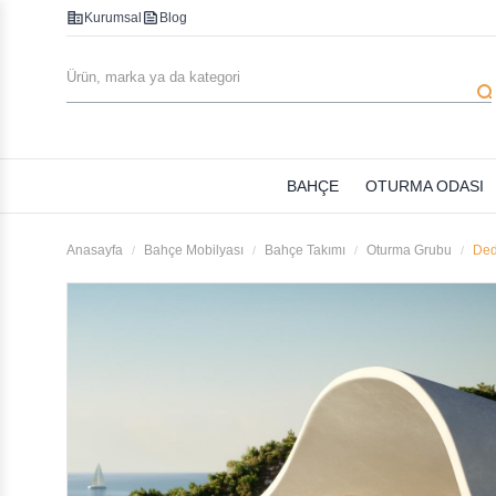
corporate_fare
feed
Kurumsal
Blog
searc
BAHÇE
OTURMA ODASI
Anasayfa
Bahçe Mobilyası
Bahçe Takımı
Oturma Grubu
Ded