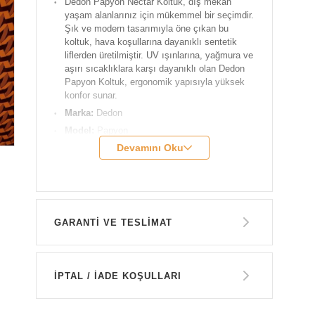
Dedon Papyon Nectar Koltuk, dış mekan
yaşam alanlarınız için mükemmel bir seçimdir.
Şık ve modern tasarımıyla öne çıkan bu
koltuk, hava koşullarına dayanıklı sentetik
liflerden üretilmiştir. UV ışınlarına, yağmura ve
aşırı sıcaklıklara karşı dayanıklı olan Dedon
Papyon Koltuk, ergonomik yapısıyla yüksek
konfor sunar.
Marka:
Dedon
Model:
Papyon
Devamını Oku
Genişlik:
117 cm
Derinlik:
97 cm
Yükseklik:
98 cm
Oturum Yüksekliği:
40 cm
Renk:
Nectar
GARANTİ VE TESLİMAT
Malzeme:
Alüminyum çerçeve üzerine
dokunmuş DEDON Fiberden yapılmıştır.
GARANTİ
Tasarımcı:
Arnd Küchel
İPTAL / İADE KOŞULLARI
Ürün Kodu:
DED-CHB019601960196-S
Dedon Papyon Nectar Puf
14 GÜN İÇERİSİNDE İADE HAKKI