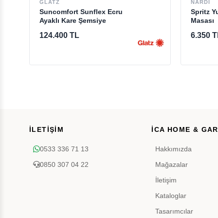
GLATZ
NARDI
Suncomfort Sunflex Ecru
Spritz Y
Ayaklı Kare Şemsiye
Masası
124.400 TL
6.350 T
İLETİŞİM
İCA HOME & GA
0533 336 71 13
Hakkımızda
0850 307 04 22
Mağazalar
İletişim
Kataloglar
Tasarımcılar