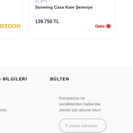
GLATZ
NA
Sunwing Casa Kare Şemsiye
Do
Se
139.750 TL
5.
 BİLGİLERİ
BÜLTEN
Kampanya ve
yeniliklerden haberdar
erim
olmak için abone olun!