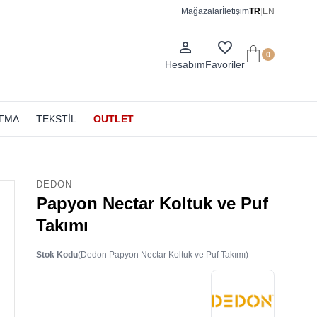
Mağazalar
İletişim
TR
|
EN
person_outline
favorite_border
0
Hesabım
Favoriler
ATMA
TEKSTİL
OUTLET
DEDON
Papyon Nectar Koltuk ve Puf
Takımı
Stok Kodu
(Dedon Papyon Nectar Koltuk ve Puf Takımı)