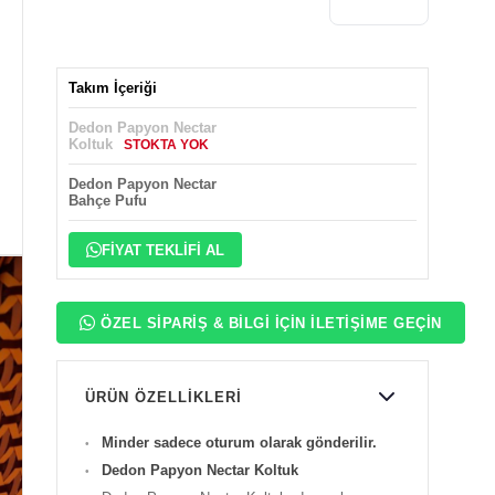
Takım İçeriği
Dedon Papyon Nectar
Koltuk
STOKTA YOK
Dedon Papyon Nectar
Bahçe Pufu
FİYAT TEKLİFİ AL
ÖZEL SIPARIŞ & BILGI İÇIN İLETIŞIME GEÇIN
ÜRÜN ÖZELLIKLERI
Minder sadece oturum olarak gönderilir.
Dedon Papyon Nectar Koltuk