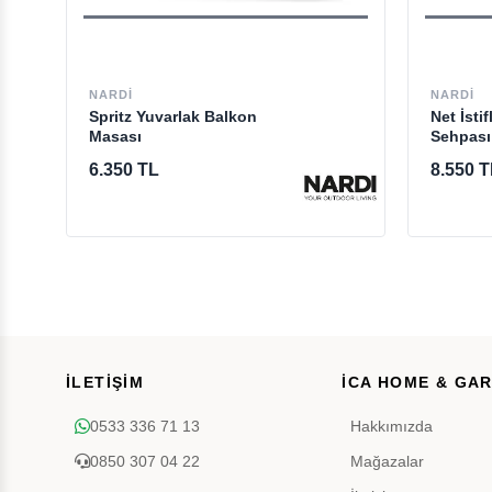
NARDI
NARDI
Spritz Yuvarlak Balkon
Net İst
Masası
Sehpası
6.350 TL
8.550 T
İLETİŞİM
İCA HOME & GA
0533 336 71 13
Hakkımızda
0850 307 04 22
Mağazalar