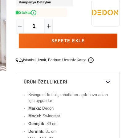
Kampanya Detayları
Stokta
i
İ
İ
Ü
i
s
t
a
n
b
u
l
,
z
m
i
r
,
B
o
d
r
u
m
c
r
e
t
s
i
z
K
a
r
g
o
ÜRÜN ÖZELLIKLERI
Swingrest koltuk, rahatlatıcı açık hava anları
için uygundur.
Marka:
Dedon
Model:
Swingrest
Genişlik
: 89 cm
Derinlik
: 81 cm