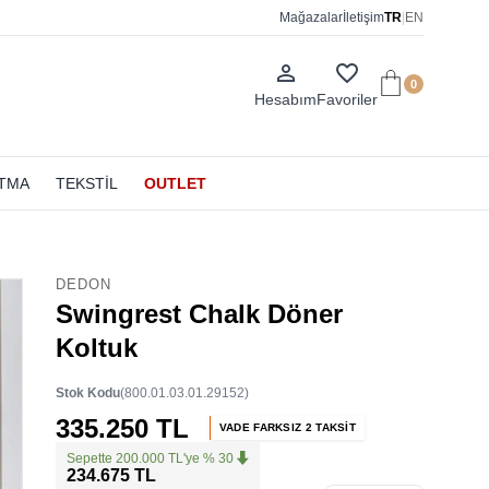
Mağazalar
İletişim
TR
|
EN
person_outline
favorite_border
0
Hesabım
Favoriler
ATMA
TEKSTİL
OUTLET
DEDON
Swingrest Chalk Döner
Koltuk
Stok Kodu
(800.01.03.01.29152)
335.250 TL
VADE FARKSIZ 2 TAKSİT
Sepette 200.000 TL'ye % 30
234.675 TL