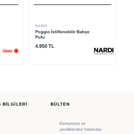
NARDI
NA
Poggio İstiflenebilir Bahçe
Do
Pufu
Se
4.950 TL
5.
 BİLGİLERİ
BÜLTEN
Kampanya ve
yeniliklerden haberdar