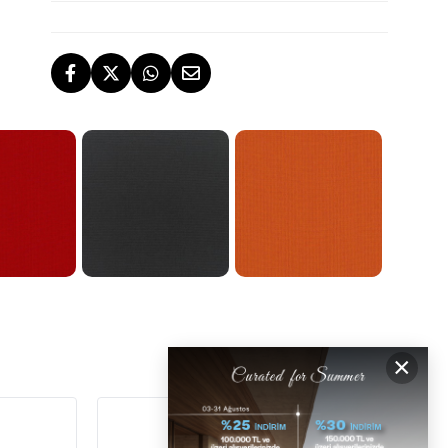
TESLİMAT
İstanbul, İzmir ve Bodrum (Muğla)
ÜCRETSİZ İADE HAKKI
ÜCRETSİZ
GERİ ÖDEMELER
DESTEK
×
[email protected]