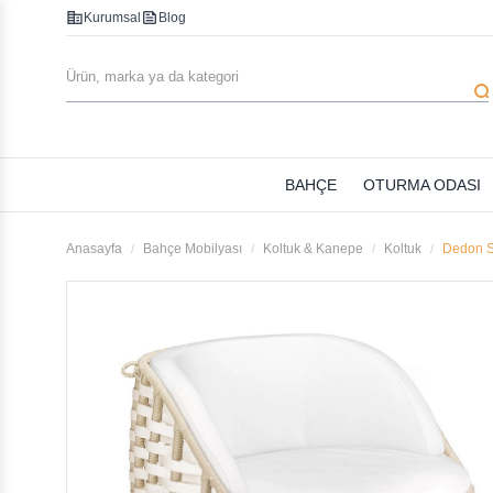
corporate_fare
feed
Kurumsal
Blog
searc
BAHÇE
OTURMA ODASI
Anasayfa
Bahçe Mobilyası
Koltuk & Kanepe
Koltuk
Dedon S