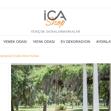
h
YENİ
ÇOK SATANLAR
MARKALAR
YEMEK ODASI
YATAK ODASI
EV DEKORASYON
AYDINL
wingrest Chalk Döner Koltuk