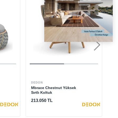
NA
Da
DEDON
Ka
Mbrace Chestnut Yüksek
Sırtlı Koltuk
10
213.050 TL