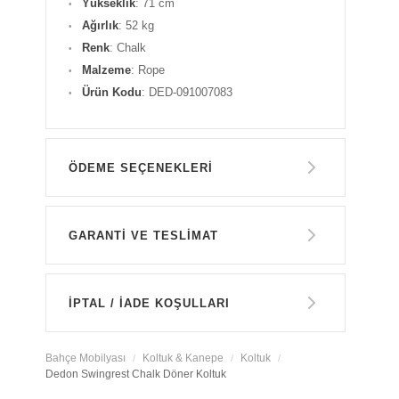
Yükseklik
: 71 cm
Ağırlık
: 52 kg
Renk
: Chalk
Malzeme
: Rope
Ürün Kodu
: DED-091007083
ÖDEME SEÇENEKLERI
Havale ile Ödeme
GARANTİ VE TESLİMAT
335.250 TL
GARANTİ
Kredi Kartı Tek Çekim
İPTAL / İADE KOŞULLARI
335.250 TL
14 GÜN İÇERİSİNDE İADE HAKKI
Bahçe Mobilyası
Koltuk & Kanepe
Koltuk
Dedon Swingrest Chalk Döner Koltuk