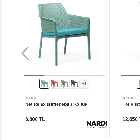
+3
NARDI
NARDI
Net Relax İstiflenebilir Koltuk
Folio İs
8.800 TL
12.650