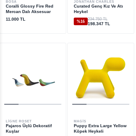
BOSA
JONATHAN CHARLES
Coralli Glossy Fire Red
Curated Genç Kız Ve Atı
Mercan Dalı Aksesuar
Heykel
11.000 TL
234.750 TL
%16
198.347 TL
LIGNE ROSET
MAGIS
Pajaros Üçlü Dekoratif
Puppy Extra Large Yellow
Kuşlar
Köpek Heykeli