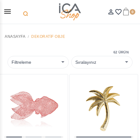
menu
person_outline
favorite_border
0
search
ANASAYFA
DEKORATIF OBJE
62 ÜRÜN
Filtreleme