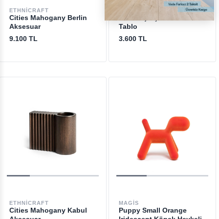
ETHNICRAFT
BLOOMINGVILLE
Cities Mahogany Berlin
Nature Çerçeveli Mdf
Aksesuar
Tablo
9.100 TL
3.600 TL
ETHNICRAFT
MAGIS
Cities Mahogany Kabul
Puppy Small Orange