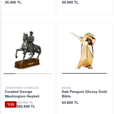
35.450 TL
59.900 TL
JONATHAN CHARLES
BOSA
Curated George
Dab Penguin Glossy Gold
Washington Heykeli
Biblo
420.900 TL
64.800 TL
%16
355.640 TL