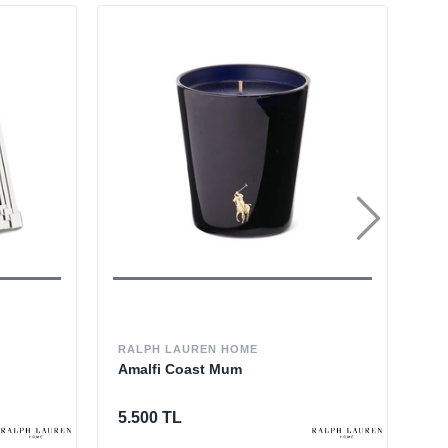
RALPH LAUREN HOME
RA
Amalfi Coast Mum
Hu
Si
5.500 TL
40