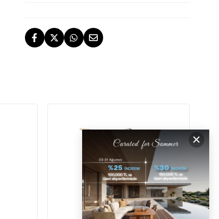
TESLİMAT
İstanbul, İzmir ve Bodrum (Muğla)
ÜCRETSİZ İADE HAKKI
ÜCRETSİZ
GERİ ÖDEMELER
×
DESTEK
[email protected]