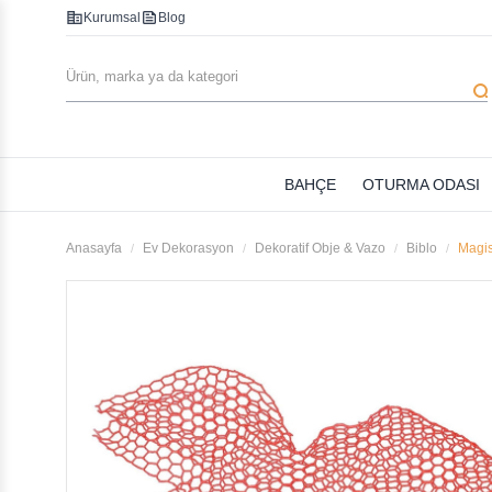
corporate_fare
feed
Kurumsal
Blog
searc
BAHÇE
OTURMA ODASI
Anasayfa
Ev Dekorasyon
Dekoratif Obje & Vazo
Biblo
Magis