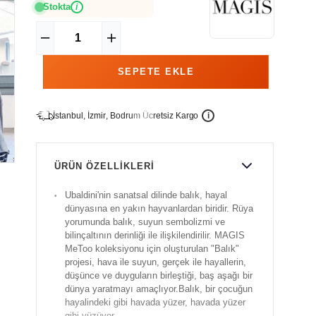
Stokta
i
İ
İ
Ü
i
s
t
a
n
b
u
l
,
z
m
i
r
,
B
o
d
r
u
m
c
r
e
t
s
i
z
K
a
r
g
o
ÜRÜN ÖZELLIKLERI
Ubaldini'nin sanatsal dilinde balık, hayal
dünyasına en yakın hayvanlardan biridir. Rüya
yorumunda balık, suyun sembolizmi ve
bilinçaltının derinliği ile ilişkilendirilir. MAGIS
MeToo koleksiyonu için oluşturulan "Balık"
projesi, hava ile suyun, gerçek ile hayallerin,
düşünce ve duyguların birleştiği, baş aşağı bir
dünya yaratmayı amaçlıyor.Balık, bir çocuğun
hayalindeki gibi havada yüzer, havada yüzer
gibi yüzüyor.