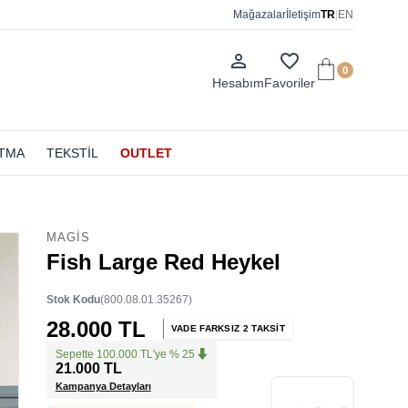
Mağazalar
İletişim
TR
|
EN
person_outline
favorite_border
0
Hesabım
Favoriler
ATMA
TEKSTİL
OUTLET
MAGIS
Fish Large Red Heykel
Stok Kodu
(800.08.01.35267)
28.000 TL
VADE FARKSIZ 2 TAKSİT
Sepette 100.000 TL'ye % 25
21.000 TL
Kampanya Detayları