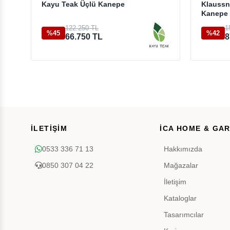
Kayu Teak Üçlü Kanepe
Klaussn
Kanepe
122.250 TL
1
%45
%42
66.750 TL
8
İLETİŞİM
İCA HOME & GA
0533 336 71 13
Hakkımızda
0850 307 04 22
Mağazalar
İletişim
Kataloglar
Tasarımcılar