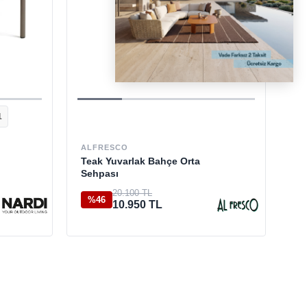
1
AL
Ve
ALFRESCO
Ba
Teak Yuvarlak Bahçe Orta
Sehpası
82
20.100 TL
%46
10.950 TL