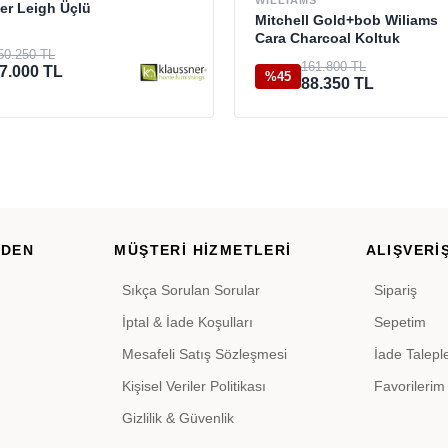
WILLIAMS
er Leigh Üçlü
Mitchell Gold+bob Wiliams
Cara Charcoal Koltuk
50.250 TL
161.800 TL
7.000 TL
%45
88.350 TL
RDEN
MÜŞTERİ HİZMETLERİ
ALIŞVERİŞ
Sıkça Sorulan Sorular
Sipariş
İptal & İade Koşulları
Sepetim
Mesafeli Satış Sözleşmesi
İade Talepl
Kişisel Veriler Politikası
Favorilerim
Gizlilik & Güvenlik