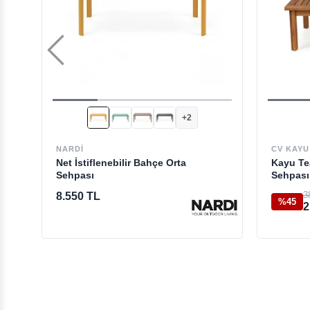
+2
NARDI
CV KAYU
Net İstiflenebilir Bahçe Orta
Kayu Te
Sehpası
Sehpası
3
8.550 TL
%45
2