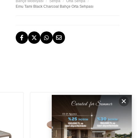
Bahçe Mobilyası
Sehpa
Orta Sehpa
Emu Tami Black Charcoal Bahçe Orta Sehpası
TESLİMAT
İstanbul, İzmir ve Bodrum (Muğla)
ÜCRETSİZ İADE HAKKI
ÜCRETSİZ
GERİ ÖDEMELER
×
DESTEK
[email protected]