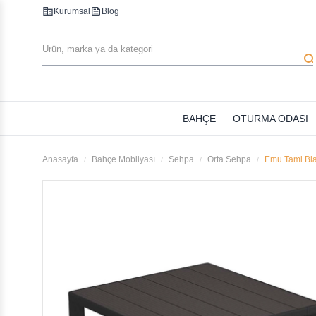
corporate_fare
feed
Kurumsal
Blog
searc
BAHÇE
OTURMA ODASI
Anasayfa
Bahçe Mobilyası
Sehpa
Orta Sehpa
Emu Tami Bla