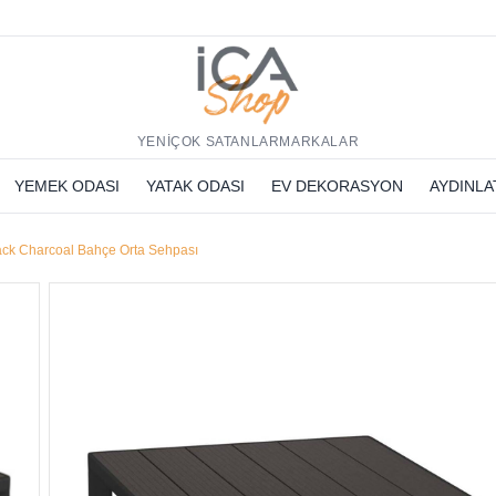
h
YENİ
ÇOK SATANLAR
MARKALAR
YEMEK ODASI
YATAK ODASI
EV DEKORASYON
AYDINL
ck Charcoal Bahçe Orta Sehpası