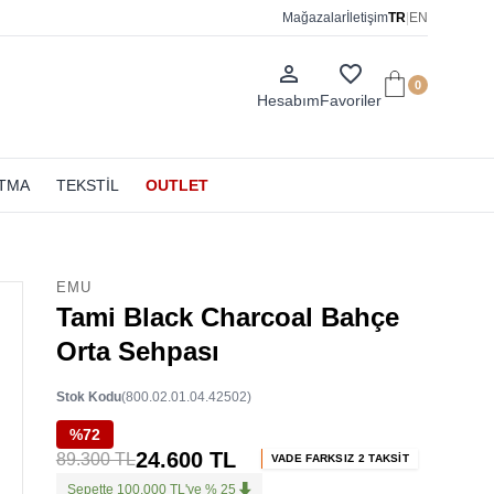
Mağazalar
İletişim
TR
|
EN
person_outline
favorite_border
0
Hesabım
Favoriler
ATMA
TEKSTİL
OUTLET
EMU
Tami Black Charcoal Bahçe
Orta Sehpası
Stok Kodu
(800.02.01.04.42502)
%72
24.600 TL
89.300 TL
VADE FARKSIZ 2 TAKSİT
Sepette 100.000 TL'ye % 25