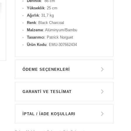
Derinlik
: 86 cm
Yükseklik
: 25 cm
Ağırlık
: 31,7 kg
Renk
: Black Charcoal
Malzeme
: Alüminyum/Bambu
Tasarımcı
: Patrick Norguet
Ürün Kodu
: EMU-307662434
ÖDEME SEÇENEKLERI
Havale ile Ödeme
GARANTİ VE TESLİMAT
24.600 TL
GARANTİ
Kredi Kartı Tek Çekim
İPTAL / İADE KOŞULLARI
24.600 TL
14 GÜN İÇERİSİNDE İADE HAKKI