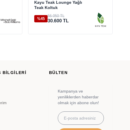
Kayu Teak Lounge Yağlı
Tu
Teak Koltuk
56.050 TL
%45
%
30.600 TL
 BİLGİLERİ
BÜLTEN
Kampanya ve
yeniliklerden haberdar
erim
olmak için abone olun!