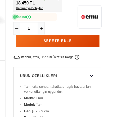
18.450 TL
Kampanya Detayları
Stokta
i
İ
İ
Ü
i
s
t
a
n
b
u
l
,
z
m
i
r
,
B
o
d
r
u
m
c
r
e
t
s
i
z
K
a
r
g
o
ÜRÜN ÖZELLIKLERI
Tami orta sehpa, rahatlatıcı açık hava anları
ve konutlar için uygundur.
Marka:
Emu
Model:
Tami
Genişlik
: 89 cm