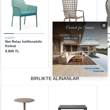
GERİ ÖDEMELER
×
DESTEK
NARDI
NARDI
DED
Net Relax İstiflenebilir
Folio İstiflenebilir
Dala
[email protected]
Koltuk
Koltuk
207.
8.800 TL
12.650 TL
BIRLIKTE ALINANLAR