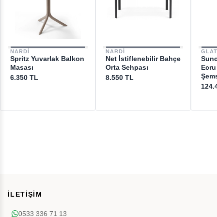
NARDI
NARDI
GLA
Spritz Yuvarlak Balkon
Net İstiflenebilir Bahçe
Sunc
Masası
Orta Sehpası
Ecru
Şems
6.350 TL
8.550 TL
124.
İLETİŞİM
0533 336 71 13