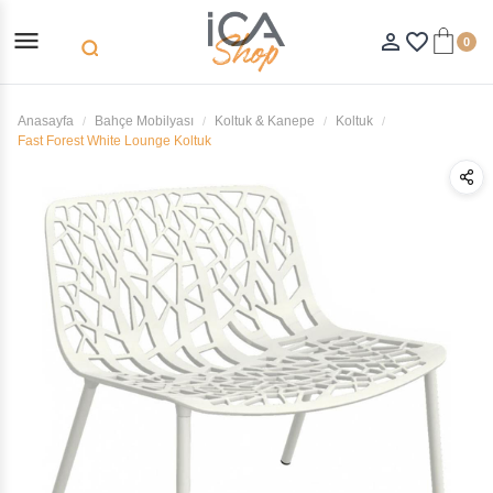
menu
person_outline
favorite_border
0
search
Anasayfa
Bahçe Mobilyası
Koltuk & Kanepe
Koltuk
Fast Forest White Lounge Koltuk