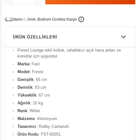
İ
İ
Ü
i
s
t
a
n
b
u
l
,
z
m
i
r
,
B
o
d
r
u
m
c
r
e
t
s
i
z
K
a
r
g
o
ÜRÜN ÖZELLIKLERI
Forest Lounge tekli koltuk, rahatlatıcı açık hava anları ve
konutlar için uygundur.
Marka:
Fast
Model:
Forest
Genişlik
: 65 cm
Derinlik
: 63 cm
Yükseklik
: 67 cm
Ağırlık
: 15 kg
Renk
: White
Malzeme
: Alüminyum
Tasarımcı
: Robby Cantarutti
Ürün Kodu
: FST-65051