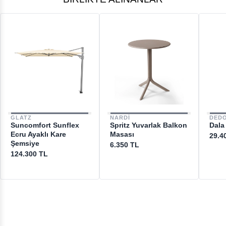
Yükseklik:
44 cm
Ağırlık:
22 kg
Renk:
İskelet meteor, natural teak.
Malzeme:
Alüminyum ve doğal tik çerçeve.
Tasarımcı:
Henrik Pedersen
Ürün Kodu:
GLO-104914-S
GLATZ
NARDI
DED
Suncomfort Sunflex
Spritz Yuvarlak Balkon
Dala
Ecru Ayaklı Kare
Masası
29.4
Şemsiye
6.350 TL
124.300 TL