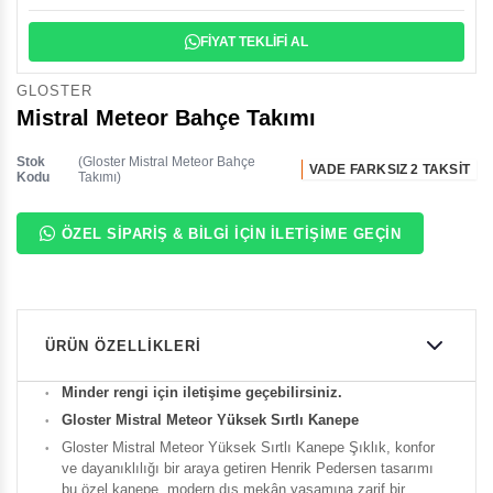
FİYAT TEKLİFİ AL
GLOSTER
Mistral Meteor Bahçe Takımı
Stok
(Gloster Mistral Meteor Bahçe
VADE FARKSIZ 2 TAKSİT
Kodu
Takımı)
ÖZEL SIPARIŞ & BILGI İÇIN İLETIŞIME GEÇIN
ÜRÜN ÖZELLIKLERI
Minder rengi için iletişime geçebilirsiniz.
Gloster Mistral Meteor Yüksek Sırtlı Kanepe
Gloster Mistral Meteor Yüksek Sırtlı Kanepe Şıklık, konfor
ve dayanıklılığı bir araya getiren Henrik Pedersen tasarımı
bu özel kanepe, modern dış mekân yaşamına zarif bir