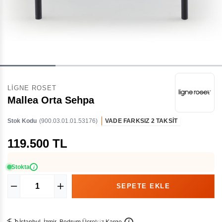
LIGNE ROSET
Mallea Orta Sehpa
Stok Kodu
(900.03.01.01.53176)
VADE FARKSIZ 2 TAKSİT
119.500 TL
Stokta
i
İ
İ
Ü