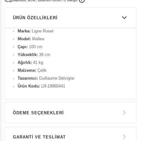
i
s
t
a
n
b
u
l
,
z
m
i
r
,
B
o
d
r
u
m
c
r
e
t
s
i
z
K
a
r
g
o
ÜRÜN ÖZELLIKLERI
Marka:
Ligne Roset
Model:
Mallea
Çapı:
100 cm
Yükseklik:
38 cm
Ağırlık:
41 kg
Malzeme:
Çelik
Tasarımcı:
Guillaume Delvigne
Ürün Kodu:
LR-19960441
ÖDEME SEÇENEKLERI
Havale ile Ödeme
GARANTİ VE TESLİMAT
119.500 TL