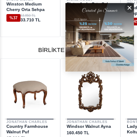
WILL
Winston Medium
Elytre Açılır Orta Sehpa
×
[email protected]
Vand
Cherry Orta Sehpa
126.350 TL
%54
Seh
57.500 TL
53.850 TL
%37
33.710 TL
%4
BIRLIKTE ALINANLAR
JONATHAN CHARLES
JONATHAN CHARLES
BON
Country Farmhouse
Windsor Walnut Ayna
Lady
Walnut Puf
Kolt
160.450 TL