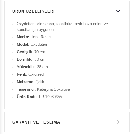
ÜRÜN ÖZELLIKLERI
Oxydation orta sehpa, rahatlatıcı açık hava anları ve
konutlar için uygundur.
Marka:
Ligne Roset
Model:
Oxydation
Genişlik
: 70 cm
Derinlik
: 70 cm
Yükseklik
: 38 cm
Renk
: Oxidised
Malzeme
: Çelik
Tasarımcı
: Kateryna Sokolova
Ürün Kodu
: LR-19960355
GARANTİ VE TESLİMAT