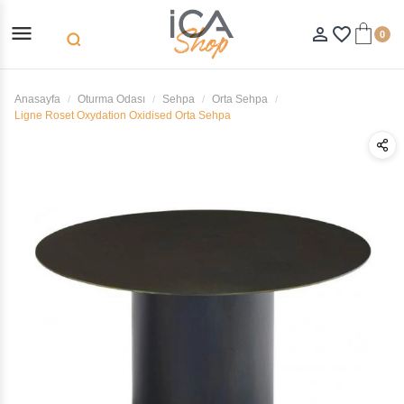
menu
person_outline
favorite_border
0
search
Anasayfa
Oturma Odası
Sehpa
Orta Sehpa
Ligne Roset Oxydation Oxidised Orta Sehpa