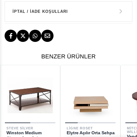
GARANTİ
İPTAL / İADE KOŞULLARI
14 GÜN İÇERİSİNDE İADE HAKKI
TESLİMAT
BENZER ÜRÜNLER
İstanbul, İzmir ve Bodrum (Muğla)
ÜCRETSİZ
ÜCRETSİZ İADE HAKKI
GERİ ÖDEMELER
DESTEK
STEVE SILVER
LIGNE ROSET
MIT
WILL
Winston Medium
Elytre Açılır Orta Sehpa
[email protected]
Vand