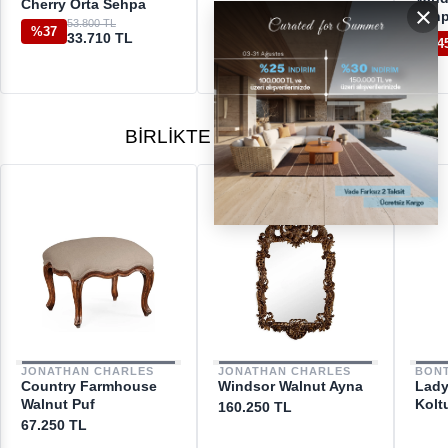
Cherry Orta Sehpa
126.250 TL
×
%54
Seh
57.500 TL
53.800 TL
%37
33.710 TL
%4
BIRLIKTE ALINANLAR
JONATHAN CHARLES
JONATHAN CHARLES
BON
Country Farmhouse
Windsor Walnut Ayna
Lady
Walnut Puf
Kolt
160.250 TL
67.250 TL