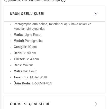
i
s
t
a
n
b
u
l
,
z
m
i
r
,
B
o
d
r
u
m
c
r
e
t
s
i
z
K
a
r
g
o
ÜRÜN ÖZELLIKLERI
Pantographe orta sehpa, rahatlatıcı açık hava anları ve
konutlar için uygundur.
Marka:
Ligne Roset
Model:
Pantographe
Genişlik
: 90 cm
Derinlik
: 90 cm
Yükseklik
: 40 cm
Renk
: Walnut
Malzeme
: Ceviz
Tasarımcı
: Müller Wulff
Ürün Kodu
: LR-005HFV1N
ÖDEME SEÇENEKLERI