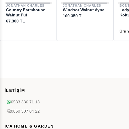
JONATHAN CHARLES
JONATHAN CHARLES
BON
Country Farmhouse
Windsor Walnut Ayna
Lady
Walnut Puf
Kolt
160.350 TL
67.300 TL
İLETİŞİM
0533 336 71 13
0850 307 04 22
İCA HOME & GARDEN