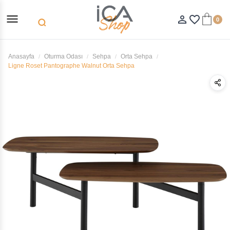
menu
person_outline
favorite_border
0
search
Anasayfa
Oturma Odası
Sehpa
Orta Sehpa
Ligne Roset Pantographe Walnut Orta Sehpa