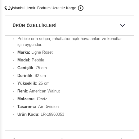
İ
İ
Ü
i
s
t
a
n
b
u
l
,
z
m
i
r
,
B
o
d
r
u
m
c
r
e
t
s
i
z
K
a
r
g
o
ÜRÜN ÖZELLIKLERI
Pebble orta sehpa, rahatlatıcı açık hava anları ve konutlar
için uygundur.
Marka:
Ligne Roset
Model:
Pebble
Genişlik
: 75 cm
Derinlik
: 82 cm
Yükseklik
: 26 cm
Renk
: American Walnut
Malzeme
: Ceviz
Tasarımcı
: Air Division
Ürün Kodu
: LR-19960053