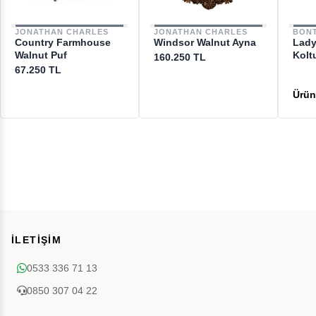
JONATHAN CHARLES
JONATHAN CHARLES
BON
Country Farmhouse
Windsor Walnut Ayna
Lady
Walnut Puf
Kolt
160.250 TL
67.250 TL
İLETİŞİM
0533 336 71 13
0850 307 04 22