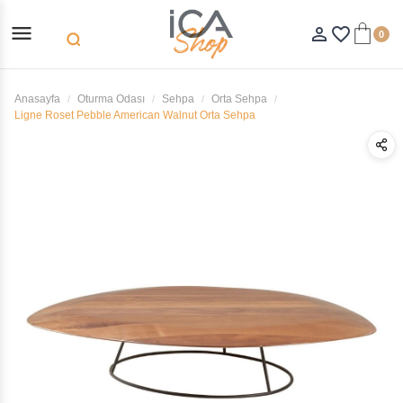
menu
person_outline
favorite_border
0
search
Anasayfa
Oturma Odası
Sehpa
Orta Sehpa
Ligne Roset Pebble American Walnut Orta Sehpa