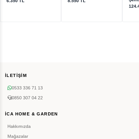
6.350 TL
8.550 TL
124.
İLETİŞİM
0533 336 71 13
0850 307 04 22
İCA HOME & GARDEN
Hakkımızda
Mağazalar