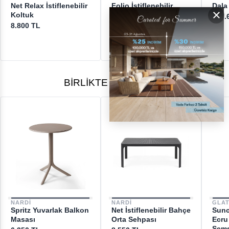
Net Relax İstiflenebilir
Folio İstiflenebilir
Dala
×
[email protected]
Koltuk
Koltuk
207.
8.800 TL
12.650 TL
BIRLIKTE ALINANLAR
NARDI
NARDI
GLA
Spritz Yuvarlak Balkon
Net İstiflenebilir Bahçe
Sunc
Masası
Orta Sehpası
Ecru
Şems