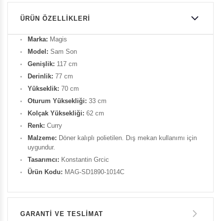
ÜRÜN ÖZELLIKLERI
Marka:
Magis
Model:
Sam Son
Genişlik:
117 cm
Derinlik:
77 cm
Yükseklik:
70 cm
Oturum Yüksekliği:
33 cm
Kolçak Yüksekliği:
62 cm
Renk:
Curry
Malzeme:
Döner kalıplı polietilen. Dış mekan kullanımı için
uygundur.
Tasarımcı:
Konstantin Grcic
Ürün Kodu:
MAG-SD1890-1014C
GARANTİ VE TESLİMAT