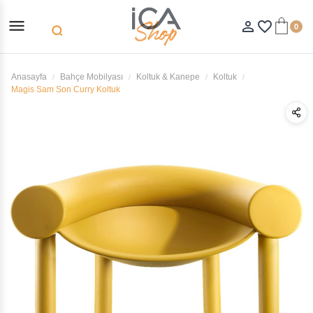
menu
person_outline
favorite_border
0
search
Anasayfa
Bahçe Mobilyası
Koltuk & Kanepe
Koltuk
Magis Sam Son Curry Koltuk