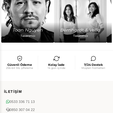
Toan Nguyen
Bernhardt & Vella
Tasarımcı
Tasarımcı
Güvenli Ödeme
Kolay İade
7/24 Destek
256-bit SSL şifreleme
14 gün içinde
Müşteri hizmetleri
/
İLETİŞİM
0533 336 71 13
0850 307 04 22