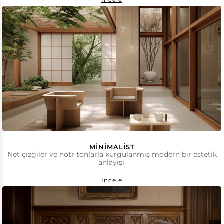
MINIMALIST
Net çizgiler ve nötr tonlarla kurgulanmış modern bir estetik
anlayışı.
İncele