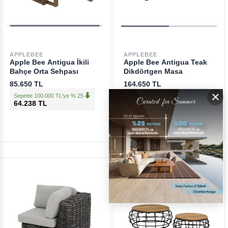
APPLEBEE
APPLEBEE
Apple Bee Antigua İkili
Apple Bee Antigua Teak
Bahçe Orta Sehpası
Dikdörtgen Masa
85.650 TL
164.650 TL
×
Sepette 100.000 TL'ye % 25
Sepette 100.000 TL'ye % 25
64.238 TL
123.488 TL