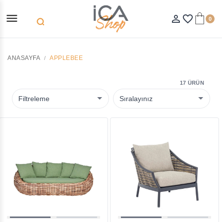
menu
person_outline
favorite_border
0
search
ANASAYFA
APPLEBEE
17 ÜRÜN
Filtreleme