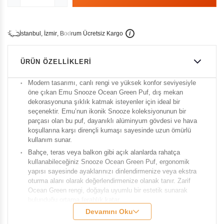
İ
İ
Ü
i
s
t
a
n
b
u
l
,
z
m
i
r
,
B
o
d
r
u
m
c
r
e
t
s
i
z
K
a
r
g
o
ÜRÜN ÖZELLIKLERI
Modern tasarımı, canlı rengi ve yüksek konfor seviyesiyle
öne çıkan Emu Snooze Ocean Green Puf, dış mekan
dekorasyonuna şıklık katmak isteyenler için ideal bir
seçenektir. Emu’nun ikonik Snooze koleksiyonunun bir
parçası olan bu puf, dayanıklı alüminyum gövdesi ve hava
koşullarına karşı dirençli kumaşı sayesinde uzun ömürlü
kullanım sunar.
Bahçe, teras veya balkon gibi açık alanlarda rahatça
kullanabileceğiniz Snooze Ocean Green Puf, ergonomik
yapısı sayesinde ayaklarınızı dinlendirmenize veya ekstra
oturma alanı olarak değerlendirmenize olanak tanır. Zarif
Ocean Green rengi, doğayla uyumlu bir estetik sunarak
bulunduğu ortama ferahlık katar.
Devamını Oku
Marka:
Emu