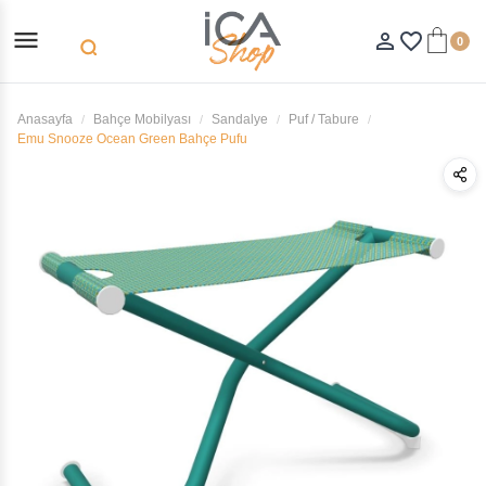
menu
person_outline
favorite_border
0
search
Anasayfa
Bahçe Mobilyası
Sandalye
Puf / Tabure
Emu Snooze Ocean Green Bahçe Pufu