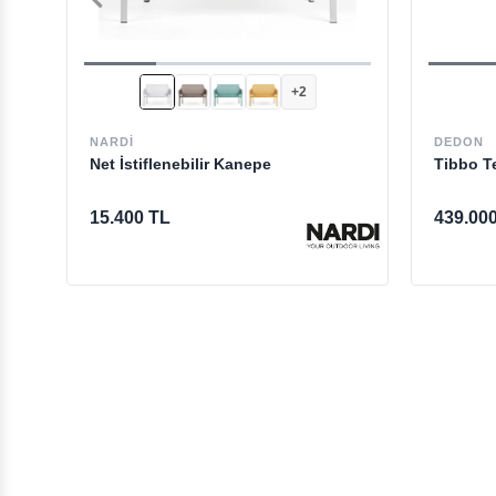
+2
NARDI
DEDON
Net İstiflenebilir Kanepe
Tibbo Te
15.400 TL
439.00