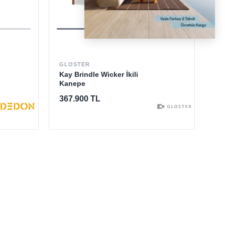
EM
Da
GLOSTER
Kay Brindle Wicker İkili
Kanepe
49
367.900 TL