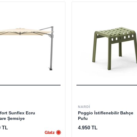
NARDI
ort Sunflex Ecru
Poggio İstiflenebilir Bahçe
Kare Şemsiye
Pufu
0 TL
4.950 TL