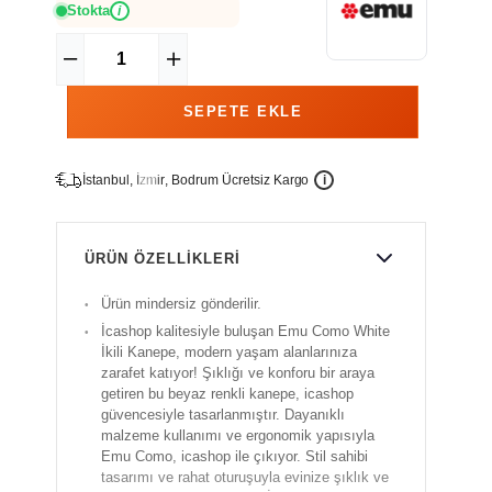
Stokta
i
İ
İ
Ü
i
s
t
a
n
b
u
l
,
z
m
i
r
,
B
o
d
r
u
m
c
r
e
t
s
i
z
K
a
r
g
o
ÜRÜN ÖZELLIKLERI
Ürün mindersiz gönderilir.
İcashop kalitesiyle buluşan Emu Como White
İkili Kanepe, modern yaşam alanlarınıza
zarafet katıyor! Şıklığı ve konforu bir araya
getiren bu beyaz renkli kanepe, icashop
güvencesiyle tasarlanmıştır. Dayanıklı
malzeme kullanımı ve ergonomik yapısıyla
Emu Como, icashop ile çıkıyor. Stil sahibi
tasarımı ve rahat oturuşuyla evinize şıklık ve