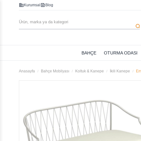
corporate_fare
feed
Kurumsal
Blog
searc
BAHÇE
OTURMA ODASI
Anasayfa
Bahçe Mobilyası
Koltuk & Kanepe
İkili Kanepe
Em