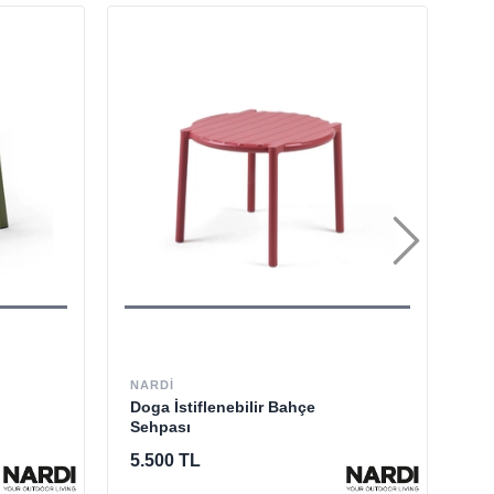
NARDI
GL
Doga İstiflenebilir Bahçe
Su
Sehpası
5.500 TL
13