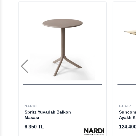
NARDI
GLATZ
Spritz Yuvarlak Balkon
Suncomf
Masası
Ayaklı 
6.350 TL
124.40