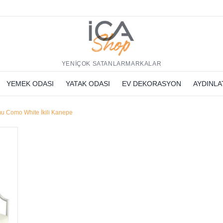
h
YENİ
ÇOK SATANLAR
MARKALAR
YEMEK ODASI
YATAK ODASI
EV DEKORASYON
AYDINL
u Como White İkili Kanepe