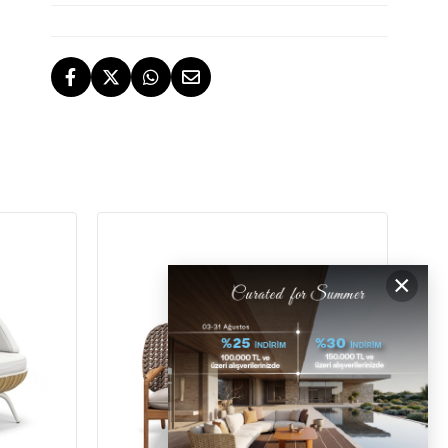
TESLİMAT
İstanbul, İzmir ve Bodrum (Muğla)
ÜCRETSİZ İADE HAKKI
ÜCRETSİZ
GERİ ÖDEMELER
×
DESTEK
[email protected]