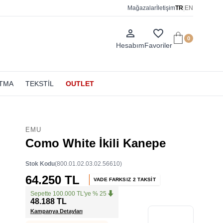
Mağazalar
İletişim
TR
|
EN
person_outline
favorite_border
0
Hesabım
Favoriler
ATMA
TEKSTİL
OUTLET
EMU
Como White İkili Kanepe
Stok Kodu
(800.01.02.03.02.56610)
64.250 TL
VADE FARKSIZ 2 TAKSİT
Sepette 100.000 TL'ye % 25
48.188 TL
Kampanya Detayları