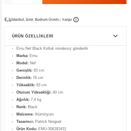
İ
İ
Ü
i
s
t
a
n
b
u
l
,
z
m
i
r
,
B
o
d
r
u
m
c
r
e
t
s
i
z
K
a
r
g
o
ÜRÜN ÖZELLIKLERI
Emu Nef Black Koltuk mindersiz gönderilir.
Marka:
Emu
Model:
Nef
Genişlik:
83 cm
Derinlik:
76 cm
Yükseklik:
83 cm
Oturum Yüksekliği:
40 cm
Ağırlık:
7,4 kg
Renk:
Black
Malzeme:
Alüminyum
Tasarmcı:
Patrick Norguet
Ürün Kodu:
EMU-306282431