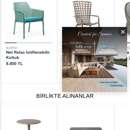
GERİ ÖDEMELER
×
DESTEK
NARDI
NARDI
DED
Net Relax İstiflenebilir
Folio İstiflenebilir
Dala
[email protected]
Koltuk
Koltuk
207.
8.800 TL
12.650 TL
BIRLIKTE ALINANLAR