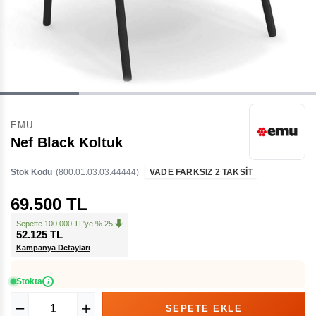
EMU
Nef Black Koltuk
Stok Kodu
(800.01.03.03.44444)
VADE FARKSIZ 2 TAKSİT
69.500 TL
Sepette 100.000 TL'ye % 25
52.125 TL
Kampanya Detayları
Stokta
i