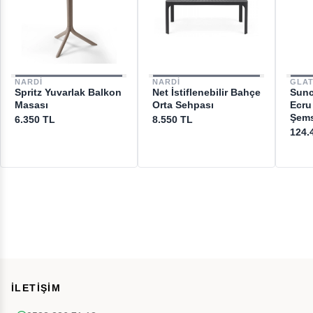
NARDI
NARDI
GLA
Spritz Yuvarlak Balkon
Net İstiflenebilir Bahçe
Sunc
Masası
Orta Sehpası
Ecru
Şems
6.350 TL
8.550 TL
124.
İLETİŞİM