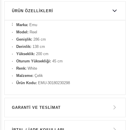
ÜRÜN ÖZELLIKLERI
Marka:
Emu
Model:
Reel
Genişlik:
286 cm
Derinlik:
138 cm
Yükseklik:
200 cm
Oturum Yüksekliği:
45 cm
Renk:
White
Malzeme:
Çelik
Ürün Kodu:
EMU-30180230298
GARANTİ VE TESLİMAT
GARANTİ
İPTAL / İADE KOŞULLARI