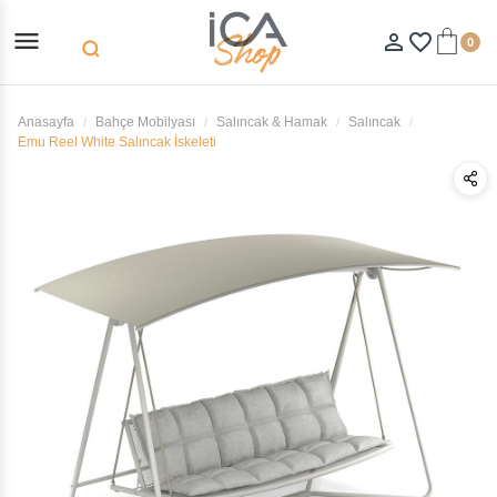
menu
person_outline
favorite_border
0
search
Anasayfa
Bahçe Mobilyası
Salıncak & Hamak
Salıncak
Emu Reel White Salıncak İskeleti