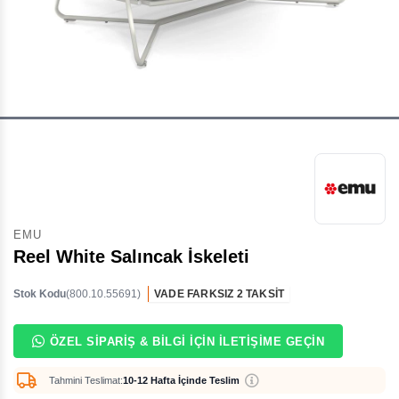
EMU
Reel White Salıncak İskeleti
Stok Kodu
(800.10.55691)
VADE FARKSIZ 2 TAKSİT
ÖZEL SIPARIŞ & BILGI İÇIN İLETIŞIME GEÇIN
Tahmini Teslimat:
10-12 Hafta İçinde Teslim