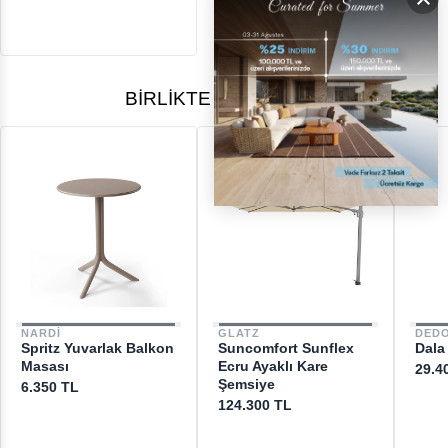
BIRLIKTE ALINANLAR
NARDI
GLATZ
DED
Spritz Yuvarlak Balkon
Suncomfort Sunflex
Dala
Masası
Ecru Ayaklı Kare
29.4
Şemsiye
6.350 TL
124.300 TL