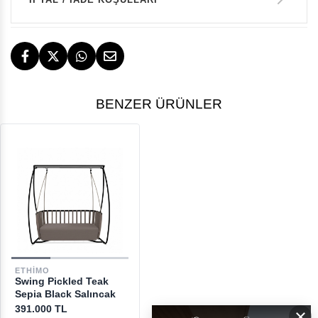
14 GÜN İÇERİSİNDE İADE HAKKI
TESLİMAT
BENZER ÜRÜNLER
İstanbul, İzmir ve Bodrum (Muğla)
ÜCRETSİZ
ÜCRETSİZ İADE HAKKI
GERİ ÖDEMELER
DESTEK
ETHIMO
Swing Pickled Teak
[email protected]
Sepia Black Salıncak
391.000 TL
×